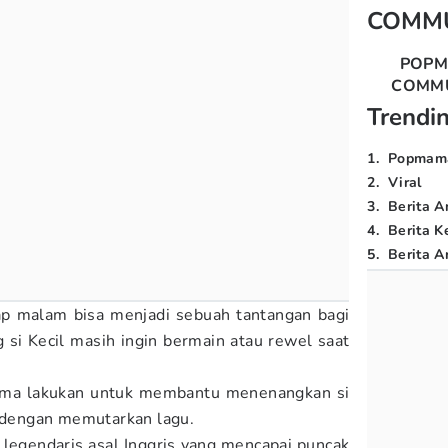
COMM
POP
COMM
Trendi
1
.
Popmam
2
.
Viral
3
.
Berita A
4
.
Berita K
5
.
Berita Ar
iap malam bisa menjadi sebuah tantangan bagi
 si Kecil masih ingin bermain atau rewel saat
Mama lakukan untuk membantu menenangkan si
h dengan memutarkan lagu.
legendaris asal Inggris yang mencapai puncak