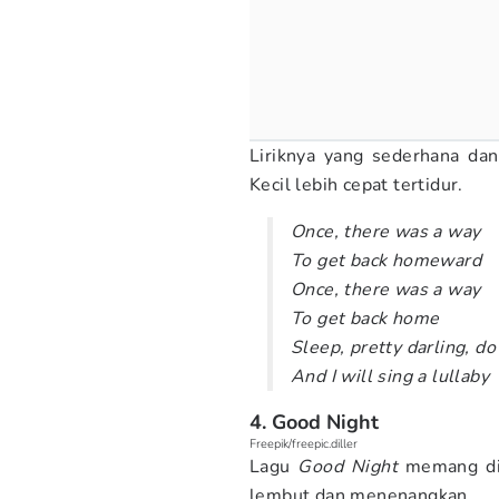
Liriknya yang sederhana da
Kecil lebih cepat tertidur.
Once, there was a way
To get back homeward
Once, there was a way
To get back home
Sleep, pretty darling, do
And I will sing a lullaby
4. Good Night
Freepik/freepic.diller
Lagu
Good Night
memang dic
lembut dan menenangkan.