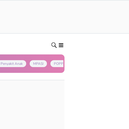
Penyakit Anak
MPASI
POPPAPA