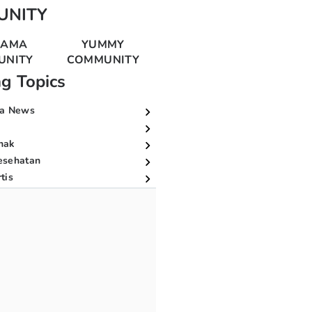
UNITY
MAMA
YUMMY
UNITY
COMMUNITY
ng Topics
a News
nak
esehatan
tis