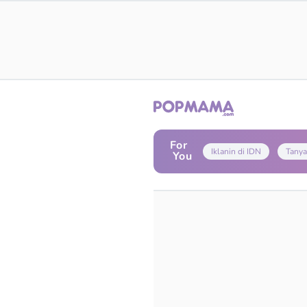
For
Iklanin di IDN
Tanya
You