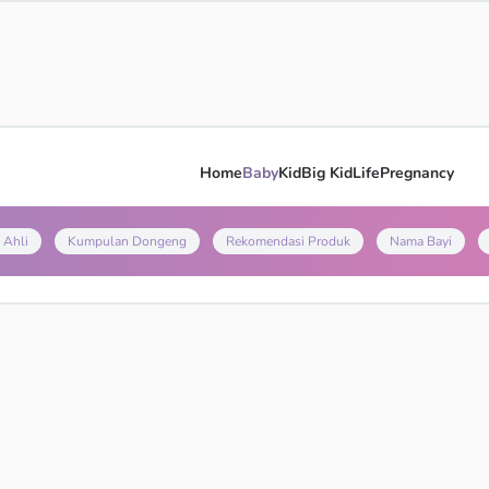
Home
Baby
Kid
Big Kid
Life
Pregnancy
 Ahli
Kumpulan Dongeng
Rekomendasi Produk
Nama Bayi