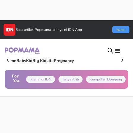
Baca artikel
Popmama
lainnya di IDN App
Install
Home
Baby
Kid
Big Kid
Life
Pregnancy
For
Iklanin di IDN
Tanya Ahli
Kumpulan Dongeng
You