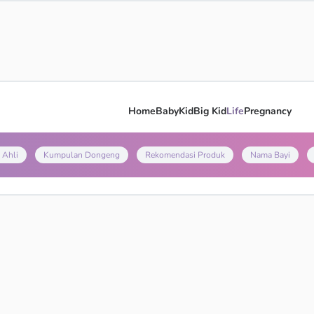
Home
Baby
Kid
Big Kid
Life
Pregnancy
 Ahli
Kumpulan Dongeng
Rekomendasi Produk
Nama Bayi