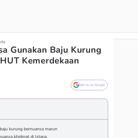
uty
sa Gunakan Baju Kurung
i HUT Kemerdekaan
Add Us on Google
baju kurung bernuansa marun
uansa khidmat di Istana