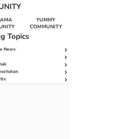
UNITY
MAMA
YUMMY
UNITY
COMMUNITY
ng Topics
a News
nak
esehatan
tis