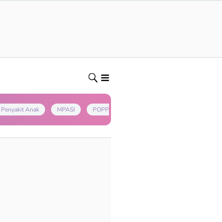
Penyakit Anak
MPASI
POPPAPA