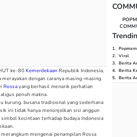
COMM
POP
COMM
Trendi
1
.
Popmam
2
.
Viral
3
.
Berita A
 HUT ke-80
Kemerdekaan
Republik Indonesia,
4
.
Berita K
5
.
Berita Ar
ta merayakan dengan caranya masing-masing.
yi
Rossa
yang berhasil menarik perhatian
aligus penuh makna.
u kurung, busana tradisional yang sederhana
sik ini tidak hanya menonjolkan sisi anggun
i simbol kecintaan terhadap budaya Indonesia
ekaan.
 merangkum mengenai penampilan Rossa