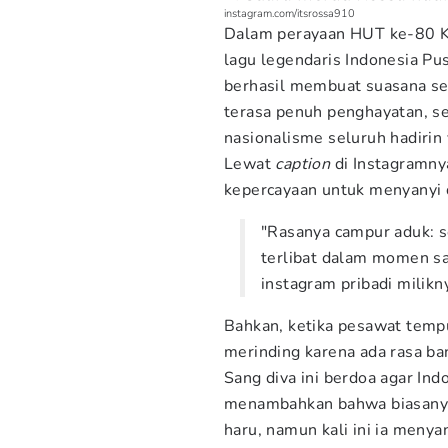
instagram.com/itsrossa910
Dalam perayaan HUT ke-80 
lagu legendaris Indonesia Pu
berhasil membuat suasana sem
terasa penuh penghayatan, 
nasionalisme seluruh hadirin
Lewat
caption
di Instagramny
kepercayaan untuk menyanyi 
"Rasanya campur aduk: s
terlibat dalam momen sak
instagram pribadi milikn
Bahkan, ketika pesawat tempu
merinding karena ada rasa ba
Sang diva ini berdoa agar Indo
menambahkan bahwa biasanya
haru, namun kali ini ia meny