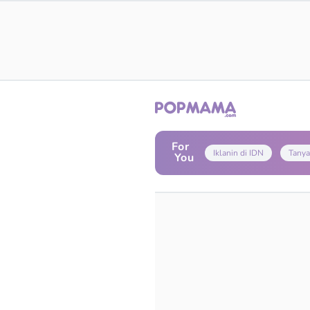
For
Iklanin di IDN
Tanya
You