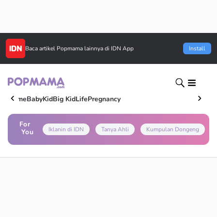
Baca artikel
Popmama
lainnya di IDN App
Install
Home
Baby
Kid
Big Kid
Life
Pregnancy
For
Iklanin di IDN
Tanya Ahli
Kumpulan Dongeng
You