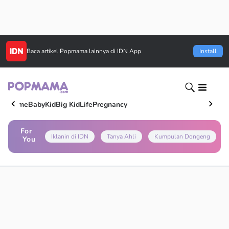
Baca artikel
Popmama
lainnya di IDN App
Install
Home
Baby
Kid
Big Kid
Life
Pregnancy
For
Iklanin di IDN
Tanya Ahli
Kumpulan Dongeng
You