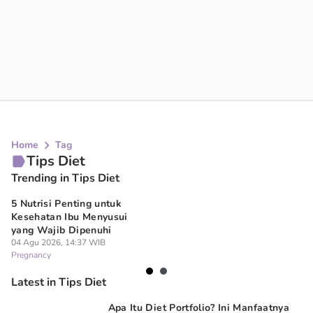
Home
Tag
Tips Diet
Trending in Tips Diet
5 Nutrisi Penting untuk
Ap
Kesehatan Ibu Menyusui
Ma
yang Wajib Dipenuhi
Se
04 Agu 2026, 14:37 WIB
04
Pregnancy
Lif
Latest in Tips Diet
Apa Itu Diet Portfolio? Ini Manfaatnya