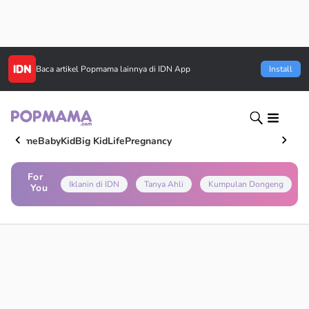
Baca artikel
Popmama
lainnya di IDN App
Install
Home
Baby
Kid
Big Kid
Life
Pregnancy
For
Iklanin di IDN
Tanya Ahli
Kumpulan Dongeng
You