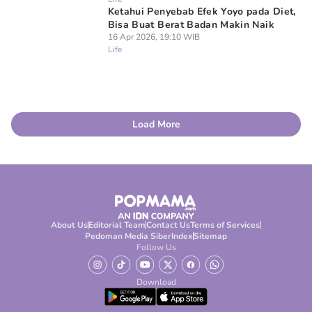
Ketahui Penyebab Efek Yoyo pada Diet,
Bisa Buat Berat Badan Makin Naik
16 Apr 2026, 19:10 WIB
Life
Load More
About Us
Editorial Team
Contact Us
Terms of Services
Pedoman Media Siber
Index
Sitemap
Follow Us
Download