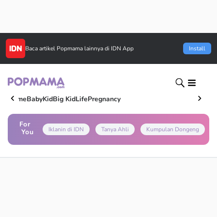
Baca artikel
Popmama
lainnya di IDN App
Install
Home
Baby
Kid
Big Kid
Life
Pregnancy
For
Iklanin di IDN
Tanya Ahli
Kumpulan Dongeng
You