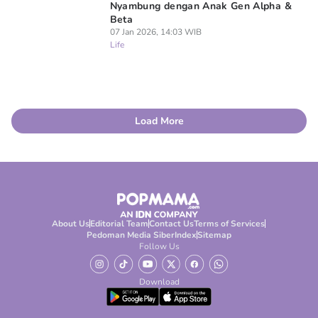
Nyambung dengan Anak Gen Alpha &
Beta
07 Jan 2026, 14:03 WIB
Life
Load More
About Us
Editorial Team
Contact Us
Terms of Services
Pedoman Media Siber
Index
Sitemap
Follow Us
Download