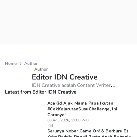
Home
Author
Author
Editor IDN Creative
IDN Creative adalah Content Writer
Latest from Editor IDN Creative
berpengalaman yang menulis di Duniaku,
fokusnya meliputi topik anime, manga, film,
AceKid Ajak Mama Papa Ikutan
game, geek, dan tekno. IDN Creative
#CekKelarutanSusuChallenge, Ini
mengedepankan keakuratan dan integritas.
Caranya!
03 Agu 2026, 11:08 WIB
Kid
Serunya Nobar Game On! & Berburu Es
Krim Paddle Pop di Pesta Anak Bahagia