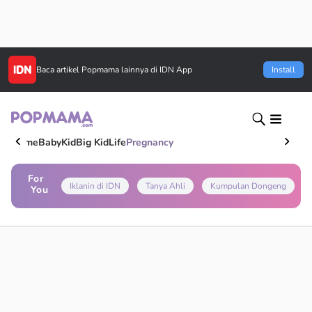
Baca artikel
Popmama
lainnya di IDN App
Install
Home
Baby
Kid
Big Kid
Life
Pregnancy
For
Iklanin di IDN
Tanya Ahli
Kumpulan Dongeng
You