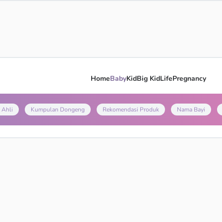
Home
Baby
Kid
Big Kid
Life
Pregnancy
 Ahli
Kumpulan Dongeng
Rekomendasi Produk
Nama Bayi