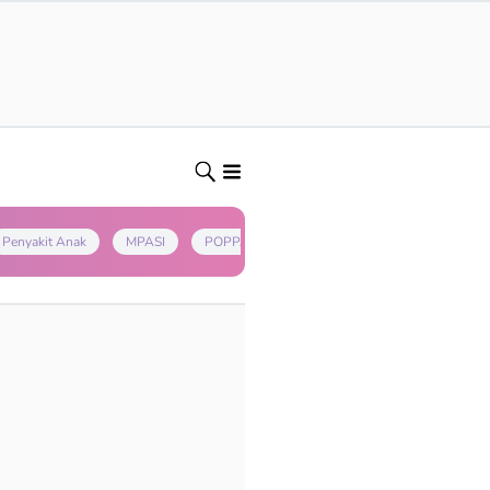
Penyakit Anak
MPASI
POPPAPA