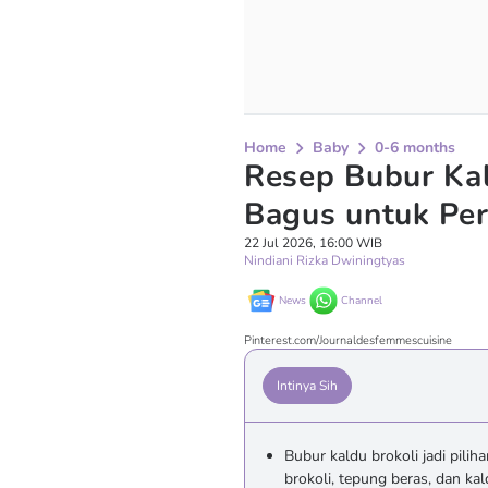
Home
Baby
0-6 months
Resep Bubur Kal
Bagus untuk Pe
22 Jul 2026, 16:00 WIB
Nindiani Rizka Dwiningtyas
News
Channel
Pinterest.com/Journaldesfemmescuisine
Intinya Sih
Bubur kaldu brokoli jadi pilih
brokoli, tepung beras, dan ka