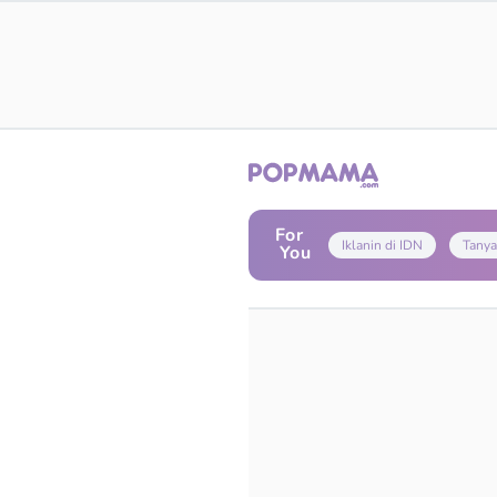
For
Iklanin di IDN
Tanya
You