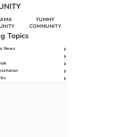
UNITY
MAMA
YUMMY
UNITY
COMMUNITY
ng Topics
a News
nak
esehatan
tis