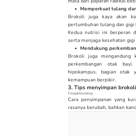
mata dari paparan radikal beb
Memperkuat tulang dan
Brokoli juga kaya akan k
pertumbuhan tulang dan gigi 
Kedua nutrisi ini berperan
serta menjaga kesehatan gig
Mendukung perkemban
Brokoli juga mengandung k
perkembangan otak bayi.
hipokampus, bagian otak 
kemampuan berpikir.
3. Tips menyimpan brokol
Freepik/stockking
Cara penyimpanan yang kura
rasanya berubah, bahkan kan