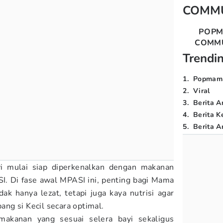
COMM
POP
COMM
Trendi
1
.
Popmam
2
.
Viral
3
.
Berita A
4
.
Berita K
5
.
Berita Ar
i mulai siap diperkenalkan dengan makanan
I. Di fase awal MPASI ini, penting bagi Mama
k hanya lezat, tetapi juga kaya nutrisi agar
ng si Kecil secara optimal.
akanan yang sesuai selera bayi sekaligus