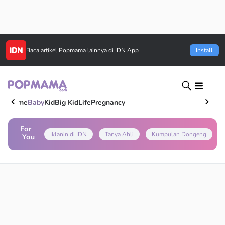
Baca artikel
Popmama
lainnya di IDN App
Install
Home
Baby
Kid
Big Kid
Life
Pregnancy
For
Iklanin di IDN
Tanya Ahli
Kumpulan Dongeng
You