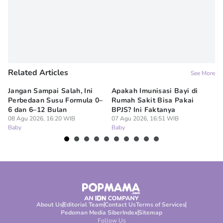
Related Articles
See More
Jangan Sampai Salah, Ini
Apakah Imunisasi Bayi di
Me
Perbedaan Susu Formula 0–
Rumah Sakit Bisa Pakai
Ba
6 dan 6–12 Bulan
BPJS? Ini Faktanya
ha
08 Agu 2026, 16:20 WIB
07 Agu 2026, 16:51 WIB
07
Baby
Baby
Ba
About Us
Editorial Team
Contact Us
Terms of Services
Pedoman Media Siber
Index
Sitemap
Follow Us