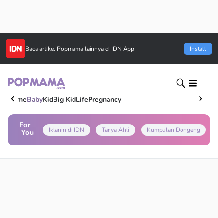
Baca artikel
Popmama
lainnya di IDN App
Install
Home
Baby
Kid
Big Kid
Life
Pregnancy
For
Iklanin di IDN
Tanya Ahli
Kumpulan Dongeng
You