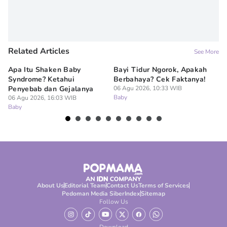
Related Articles
See More
Apa Itu Shaken Baby
Bayi Tidur Ngorok, Apakah
Ap
Syndrome? Ketahui
Berbahaya? Cek Faktanya!
Ba
Penyebab dan Gejalanya
06 Agu 2026, 10:33 WIB
06
Baby
Ba
06 Agu 2026, 16:03 WIB
Baby
About Us
Editorial Team
Contact Us
Terms of Services
Pedoman Media Siber
Index
Sitemap
Follow Us