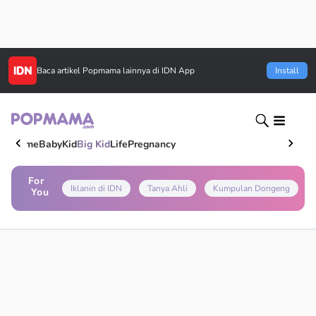
Baca artikel
Popmama
lainnya di IDN App
Install
Home
Baby
Kid
Big Kid
Life
Pregnancy
For
Iklanin di IDN
Tanya Ahli
Kumpulan Dongeng
You