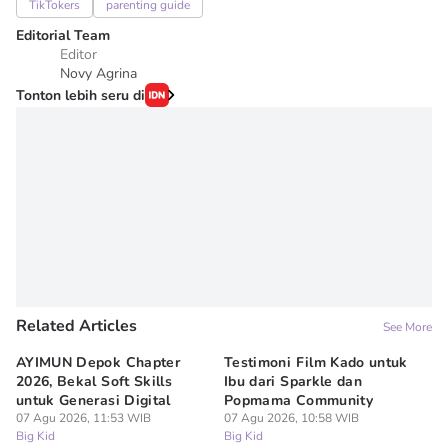
TikTokers
parenting guide
Editorial Team
Editor
Novy Agrina
Tonton lebih seru di
Related Articles
See More
AYIMUN Depok Chapter
Testimoni Film Kado untuk
1
2026, Bekal Soft Skills
Ibu dari Sparkle dan
M
untuk Generasi Digital
Popmama Community
Te
07 Agu 2026, 11:53 WIB
07 Agu 2026, 10:58 WIB
07
Big Kid
Big Kid
Bi