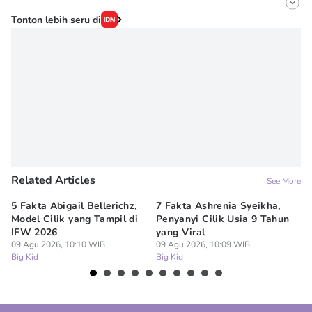
Editor
Tonton lebih seru di
Novy Agrina
Editor
Lovita Nindyani
Related Articles
See More
5 Fakta Abigail Bellerichz,
7 Fakta Ashrenia Syeikha,
Ba
Model Cilik yang Tampil di
Penyanyi Cilik Usia 9 Tahun
An
IFW 2026
yang Viral
Be
09 Agu 2026, 10:10 WIB
09 Agu 2026, 10:09 WIB
09
Big Kid
Big Kid
Bi