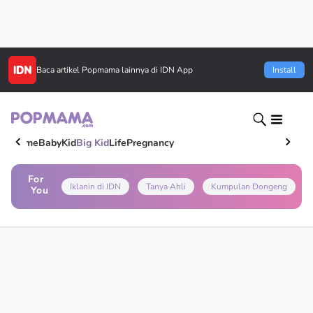
Baca artikel
Popmama
lainnya di IDN App
Install
Home
Baby
Kid
Big Kid
Life
Pregnancy
For
Iklanin di IDN
Tanya Ahli
Kumpulan Dongeng
You