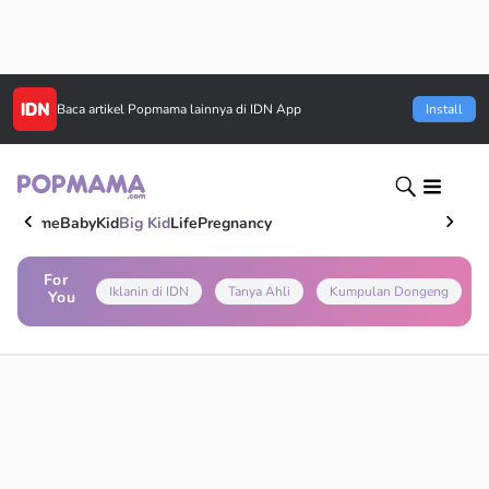
Baca artikel
Popmama
lainnya di IDN App
Install
Home
Baby
Kid
Big Kid
Life
Pregnancy
For
Iklanin di IDN
Tanya Ahli
Kumpulan Dongeng
You