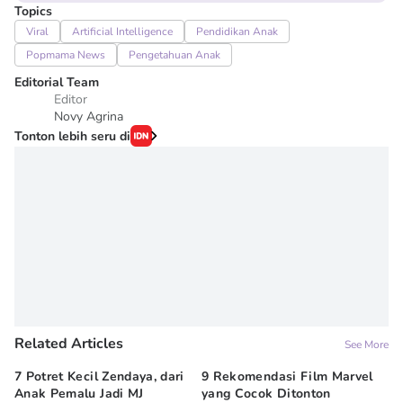
Topics
Viral
Artificial Intelligence
Pendidikan Anak
Popmama News
Pengetahuan Anak
Editorial Team
Editor
Novy Agrina
Tonton lebih seru di
Related Articles
See More
7 Potret Kecil Zendaya, dari
9 Rekomendasi Film Marvel
Un
Anak Pemalu Jadi MJ
yang Cocok Ditonton
Le