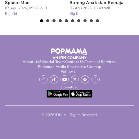
Spider-Man
Bareng Anak dan Remaja
at
07 Agu 2026, 05:28 WIB
06 Agu 2026, 13:49 WIB
06
Big Kid
Big Kid
Bi
About Us
Editorial Team
Contact Us
Terms of Services
Pedoman Media Siber
Index
Sitemap
Follow Us
Download
© 2026 IDN. All Rights Reserved.