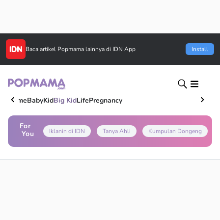
Baca artikel
Popmama
lainnya di IDN App
Install
Home
Baby
Kid
Big Kid
Life
Pregnancy
For
Iklanin di IDN
Tanya Ahli
Kumpulan Dongeng
You