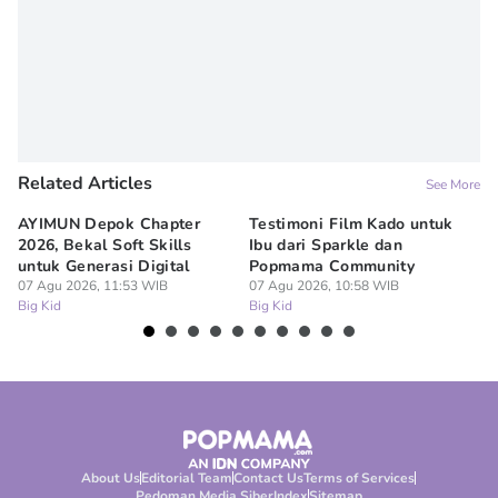
Related Articles
See More
AYIMUN Depok Chapter
Testimoni Film Kado untuk
1
2026, Bekal Soft Skills
Ibu dari Sparkle dan
M
untuk Generasi Digital
Popmama Community
Te
07 Agu 2026, 11:53 WIB
07 Agu 2026, 10:58 WIB
07
Big Kid
Big Kid
Bi
About Us
Editorial Team
Contact Us
Terms of Services
Pedoman Media Siber
Index
Sitemap