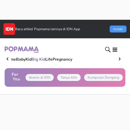
Baca artikel
Popmama
lainnya di IDN App
Install
Home
Baby
Kid
Big Kid
Life
Pregnancy
For
Iklanin di IDN
Tanya Ahli
Kumpulan Dongeng
You