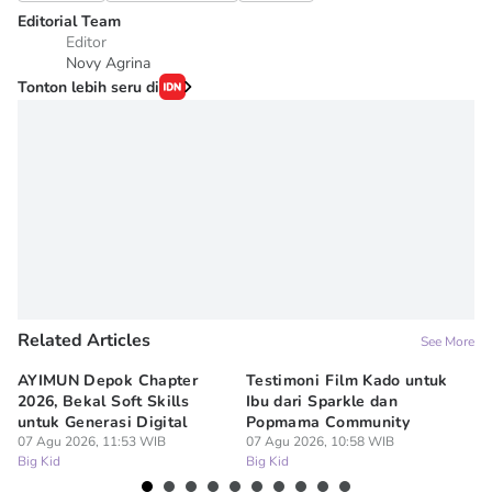
Editorial Team
Editor
Novy Agrina
Tonton lebih seru di
Related Articles
See More
AYIMUN Depok Chapter
Testimoni Film Kado untuk
1
2026, Bekal Soft Skills
Ibu dari Sparkle dan
M
untuk Generasi Digital
Popmama Community
Te
07 Agu 2026, 11:53 WIB
07 Agu 2026, 10:58 WIB
07
Big Kid
Big Kid
Bi