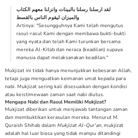
لقد
ارسلنا
رسلنا
بالبينات
وانزلنا
معهم
الكتاب
والميزان
ليقوم
الناس
بالقسط
Artinya: "Sesungguhnya Kami telah mengutus
rasul-rasul Kami dengan membawa bukti-bukti
yang nyata dan telah Kami turunkan bersama
mereka Al-Kitab dan neraca (keadilan) supaya
manusia dapat melaksanakan keadilan."
Mukjizat ini tidak hanya menunjukkan kebesaran Allah,
tetapi juga menguatkan keimanan umat kepada para
nabi. Mukjizat sering kali disesuaikan dengan kondisi
atau keistimewaan zaman saat nabi diutus.
Mengapa Nabi dan Rasul Memiliki Mukjizat?
Mukjizat diberikan untuk menjawab tantangan zaman
dan membuktikan kerasulan mereka. Menurut M.
Quraish Shihab dalam
Mukjizat Al-Qur'an
, mukjizat
adalah hal luar biasa yang tidak mampu ditandingi