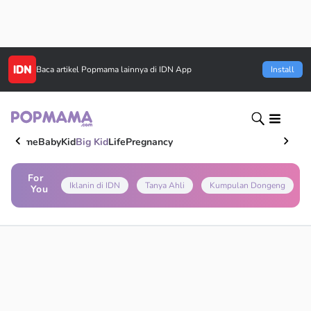
Baca artikel
Popmama
lainnya di IDN App
Install
Home
Baby
Kid
Big Kid
Life
Pregnancy
For
Iklanin di IDN
Tanya Ahli
Kumpulan Dongeng
You