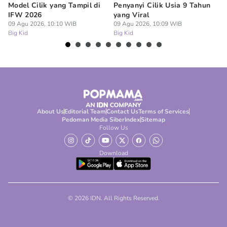
Model Cilik yang Tampil di
Penyanyi Cilik Usia 9 Tahun
An
IFW 2026
yang Viral
Be
09 Agu 2026, 10:10 WIB
09 Agu 2026, 10:09 WIB
09
Big Kid
Big Kid
Bi
About Us
Editorial Team
Contact Us
Terms of Services
Pedoman Media Siber
Index
Sitemap
Follow Us
Download
© 2026 IDN. All Rights Reserved.