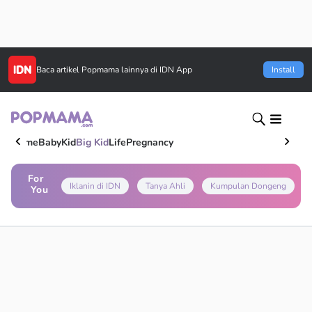
Baca artikel
Popmama
lainnya di IDN App
Install
Home
Baby
Kid
Big Kid
Life
Pregnancy
For
Iklanin di IDN
Tanya Ahli
Kumpulan Dongeng
You