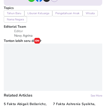
Topics
Tahun Baru
Liburan Keluarga
Pengetahuan Anak
Wisata
Nama Negara
Editorial Team
Editor
Novy Agrina
Tonton lebih seru di
Related Articles
See More
5 Fakta Abigail Bellerichz,
7 Fakta Ashrenia Syeikha,
Ba