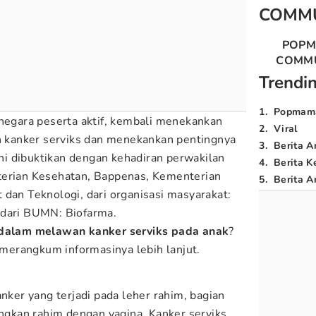
COMM
POP
COMM
Trendi
1
.
Popmam
 negara peserta aktif, kembali menekankan
2
.
Viral
kanker serviks dan menekankan pentingnya
3
.
Berita A
 ini dibuktikan dengan kehadiran perwakilan
4
.
Berita K
terian Kesehatan, Bappenas, Kementerian
5
.
Berita Ar
 dan Teknologi, dari organisasi masyarakat:
 dari BUMN: Biofarma.
 dalam melawan kanker serviks pada anak
?
 merangkum informasinya lebih lanjut.
anker yang terjadi pada leher rahim, bagian
kan rahim dengan vagina. Kanker serviks