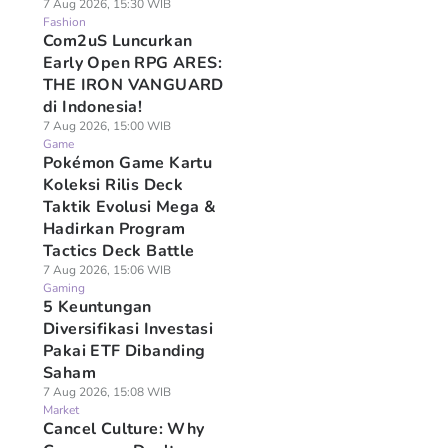
7 Aug 2026, 15:30 WIB
Fashion
Com2uS Luncurkan
Early Open RPG ARES:
THE IRON VANGUARD
di Indonesia!
7 Aug 2026, 15:00 WIB
Game
Pokémon Game Kartu
Koleksi Rilis Deck
Taktik Evolusi Mega &
Hadirkan Program
Tactics Deck Battle
7 Aug 2026, 15:06 WIB
Gaming
5 Keuntungan
Diversifikasi Investasi
Pakai ETF Dibanding
Saham
7 Aug 2026, 15:08 WIB
Market
Cancel Culture: Why