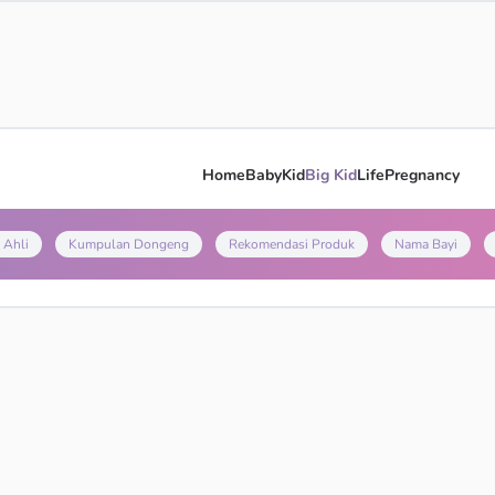
Home
Baby
Kid
Big Kid
Life
Pregnancy
 Ahli
Kumpulan Dongeng
Rekomendasi Produk
Nama Bayi