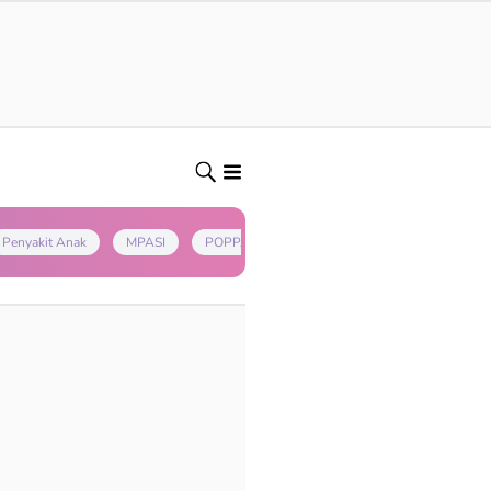
Penyakit Anak
MPASI
POPPAPA