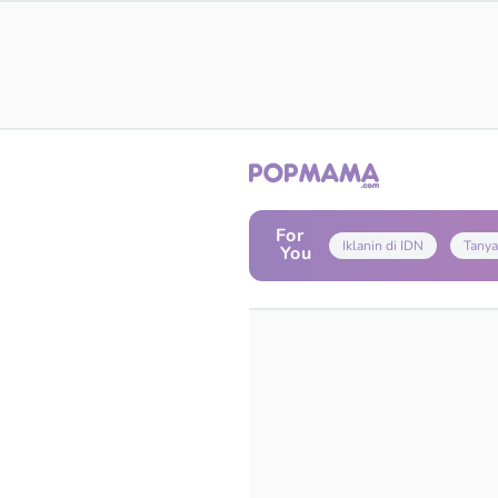
For
Iklanin di IDN
Tanya
You