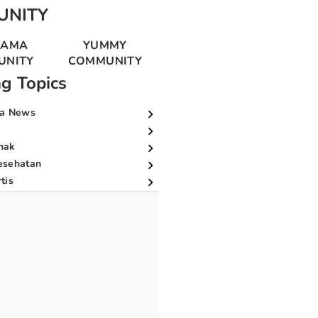
UNITY
MAMA
YUMMY
UNITY
COMMUNITY
ng Topics
a News
nak
esehatan
tis