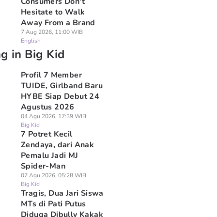
Consumers Don't
Hesitate to Walk
Away From a Brand
7 Aug 2026, 11:00 WIB
English
g in Big Kid
Profil 7 Member
TUIDE, Girlband Baru
HYBE Siap Debut 24
Agustus 2026
04 Agu 2026, 17:39 WIB
Big Kid
7 Potret Kecil
Zendaya, dari Anak
Pemalu Jadi MJ
Spider-Man
07 Agu 2026, 05:28 WIB
Big Kid
Tragis, Dua Jari Siswa
MTs di Pati Putus
Diduga Dibully Kakak