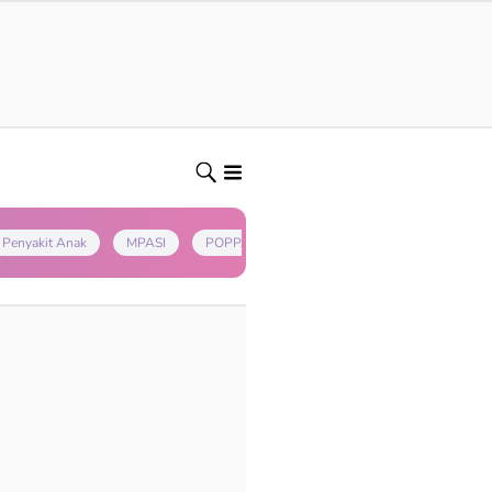
Penyakit Anak
MPASI
POPPAPA