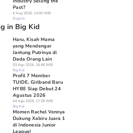
Industry Selling the
Past?
6 Aug 2026, 14:00 WIB
English
g in Big Kid
Haru, Kisah Mama
yang Mendengar
Jantung Putrinya di
Dada Orang Lain
03 Agu 2026, 16:48 WIB
Big Kid
Profil 7 Member
TUIDE, Girlband Baru
HYBE Siap Debut 24
Agustus 2026
04 Agu 2026, 17:39 WIB
Big Kid
Momen Rachel Vennya
Dukung Xabiru Juara 1
di Indonesia Junior
League!