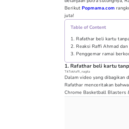
belanjaan putra sulungnya, Ra
Berikut
Popmama.com
rangku
juta!
Table of Content
1. Rafathar beli kartu tan
2. Reaksi Raffi Ahmad dan 
3. Penggemar ramai berkom
1. Rafathar beli kartu ta
TikTok/raffi_nagita
Dalam video yang dibagikan di
Rafathar menceritakan bahwa 
Chrome Basketball Blasters 