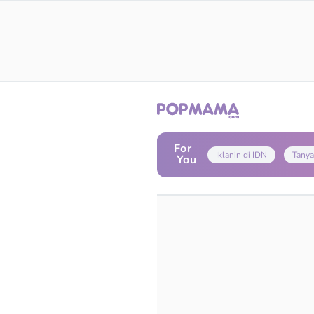
For
Iklanin di IDN
Tanya
You