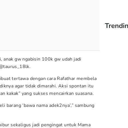
Trendin
i, anak gw ngabisin 100k gw udah jadi
 @taurus_18lk.
 dibuat tertawa dengan cara Rafathar membela
iknya agar tidak dimarahi. Aksi spontan itu
lan kakak” yang sukses mencairkan suasana.
 beli barang ‘bawa nama adek2nya’,” sambung
ibur sekaligus jadi pengingat untuk Mama