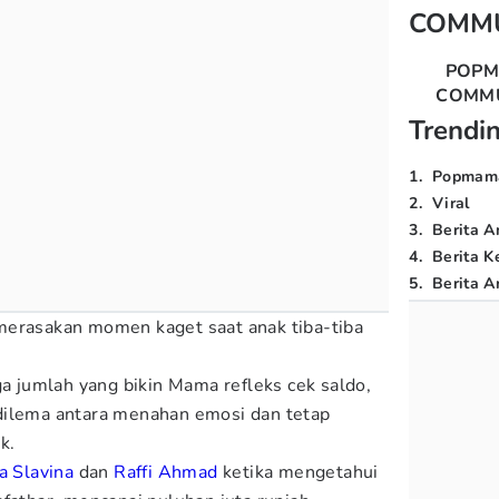
COMM
POP
COMM
Trendi
1
.
Popmam
2
.
Viral
3
.
Berita A
4
.
Berita K
5
.
Berita Ar
merasakan momen kaget saat anak tiba-tiba
ga jumlah yang bikin Mama refleks cek saldo,
di dilema antara menahan emosi dan tetap
k.
a Slavina
dan
Raffi Ahmad
ketika mengetahui