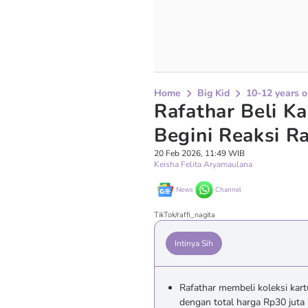
Home
Big Kid
10-12 years o
Rafathar Beli Ka
Begini Reaksi Ra
20 Feb 2026, 11:49 WIB
Keisha Felita Aryamaulana
News
Channel
TikTok/raffi_nagita
Intinya Sih
Rafathar membeli koleksi kar
dengan total harga Rp30 juta