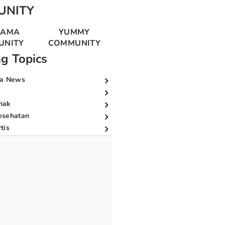
UNITY
MAMA
YUMMY
UNITY
COMMUNITY
ng Topics
a News
nak
esehatan
tis