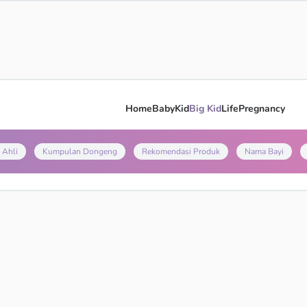
Home
Baby
Kid
Big Kid
Life
Pregnancy
 Ahli
Kumpulan Dongeng
Rekomendasi Produk
Nama Bayi