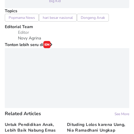
Big Kid
Topics
Popmama News
hari besar nasional
Dongeng Anak
Editorial Team
Editor
Novy Agrina
Tonton lebih seru di
Related Articles
See More
Untuk Pendidikan Anak,
Dituding Lolos karena Uang,
Re
Lebih Baik Nabung Emas
Nia Ramadhani Ungkap
Mu