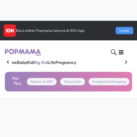
Baca artikel
Popmama
lainnya di IDN App
Install
Home
Baby
Kid
Big Kid
Life
Pregnancy
For
Iklanin di IDN
Tanya Ahli
Kumpulan Dongeng
You