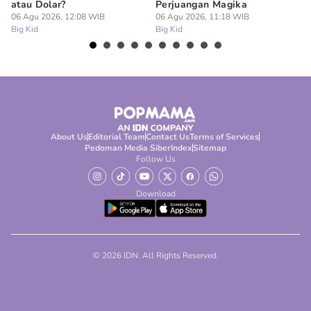
atau Dolar?
Perjuangan Magika
Ay
06 Agu 2026, 12:08 WIB
06 Agu 2026, 11:18 WIB
06
Big Kid
Big Kid
Bi
About Us
Editorial Team
Contact Us
Terms of Services
Pedoman Media Siber
Index
Sitemap
Follow Us
Download
© 2026 IDN. All Rights Reserved.