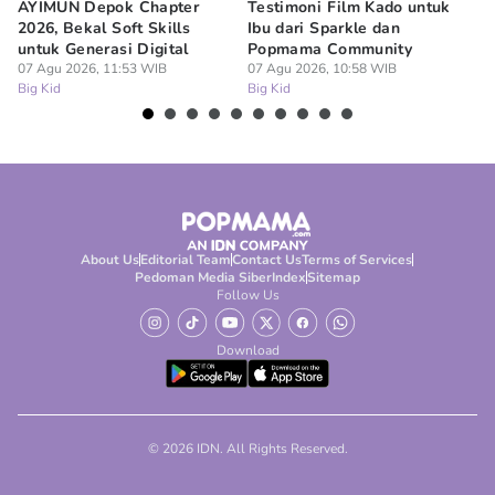
AYIMUN Depok Chapter
Testimoni Film Kado untuk
1
2026, Bekal Soft Skills
Ibu dari Sparkle dan
M
untuk Generasi Digital
Popmama Community
Te
07 Agu 2026, 11:53 WIB
07 Agu 2026, 10:58 WIB
07
Big Kid
Big Kid
Bi
About Us
Editorial Team
Contact Us
Terms of Services
Pedoman Media Siber
Index
Sitemap
Follow Us
Download
© 2026 IDN. All Rights Reserved.