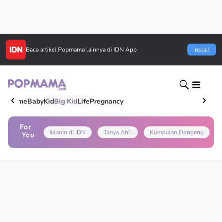
Baca artikel
Popmama
lainnya di IDN App
Install
Home
Baby
Kid
Big Kid
Life
Pregnancy
For
Iklanin di IDN
Tanya Ahli
Kumpulan Dongeng
You