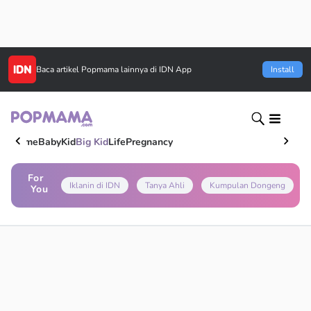
Baca artikel
Popmama
lainnya di IDN App
Install
Home
Baby
Kid
Big Kid
Life
Pregnancy
For
Iklanin di IDN
Tanya Ahli
Kumpulan Dongeng
You