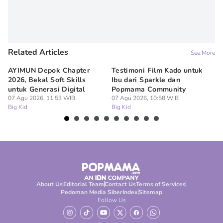
Related Articles
See More
AYIMUN Depok Chapter
Testimoni Film Kado untuk
1
2026, Bekal Soft Skills
Ibu dari Sparkle dan
M
untuk Generasi Digital
Popmama Community
Te
07 Agu 2026, 11:53 WIB
07 Agu 2026, 10:58 WIB
07
Big Kid
Big Kid
Bi
About Us
Editorial Team
Contact Us
Terms of Services
Pedoman Media Siber
Index
Sitemap
Follow Us