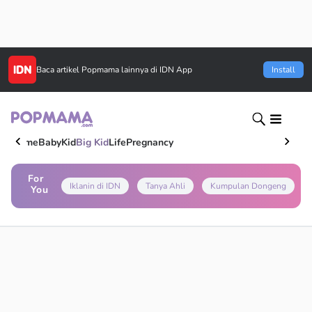
Baca artikel
Popmama
lainnya di IDN App
Install
Home
Baby
Kid
Big Kid
Life
Pregnancy
For
Iklanin di IDN
Tanya Ahli
Kumpulan Dongeng
You