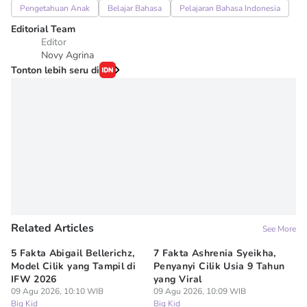
Pengetahuan Anak
Belajar Bahasa
Pelajaran Bahasa Indonesia
Editorial Team
Editor
Novy Agrina
Tonton lebih seru di
Related Articles
See More
5 Fakta Abigail Bellerichz,
7 Fakta Ashrenia Syeikha,
Ba
Model Cilik yang Tampil di
Penyanyi Cilik Usia 9 Tahun
An
IFW 2026
yang Viral
Be
09 Agu 2026, 10:10 WIB
09 Agu 2026, 10:09 WIB
09
Big Kid
Big Kid
Bi