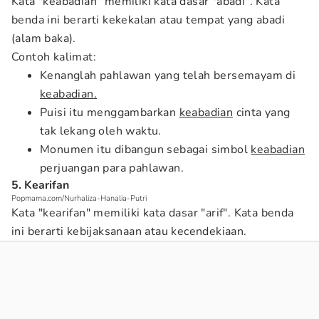
Kata "keabadian" memiliki kata dasar "abadi". Kata
benda ini berarti kekekalan atau tempat yang abadi
(alam baka).
Contoh kalimat:
Kenanglah pahlawan yang telah bersemayam di
keabadian
.
Puisi itu menggambarkan
keabadian
cinta yang
tak lekang oleh waktu.
Monumen itu dibangun sebagai simbol
keabadian
perjuangan para pahlawan.
5. Kearifan
Popmama.com/Nurhaliza-Hanalia-Putri
Kata "kearifan" memiliki kata dasar "arif". Kata benda
ini berarti kebijaksanaan atau kecendekiaan.