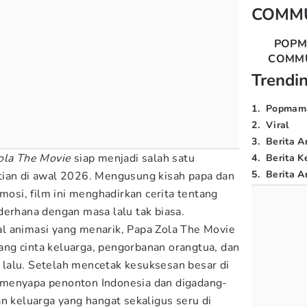
COMM
POP
COMM
Trendi
1
.
Popmam
2
.
Viral
3
.
Berita A
ola The Movie
siap menjadi salah satu
4
.
Berita K
5
.
Berita Ar
tian di awal 2026. Mengusung kisah papa dan
emosi, film ini menghadirkan cerita tentang
derhana dengan masa lalu tak biasa.
l animasi yang menarik, Papa Zola The Movie
ng cinta keluarga, pengorbanan orangtua, dan
lalu. Setelah mencetak kesuksesan besar di
ap menyapa penonton Indonesia dan digadang-
n keluarga yang hangat sekaligus seru di