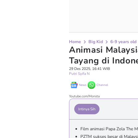
Home
Big Kid
6-9 years old
Animasi Malaysi
Tayang di Indone
29 Des 2025, 16:41 WIB
Putri Syifa N
News
Channel
Youtube.com/Monsta
Intinya Sih
Film animasi Papa Zola The Mo
PZTM sukses besar di Malaysi