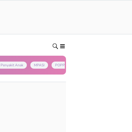
Penyakit Anak
MPASI
POPPAPA