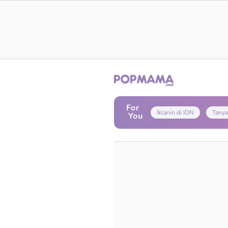
For
Iklanin di IDN
Tanya
You