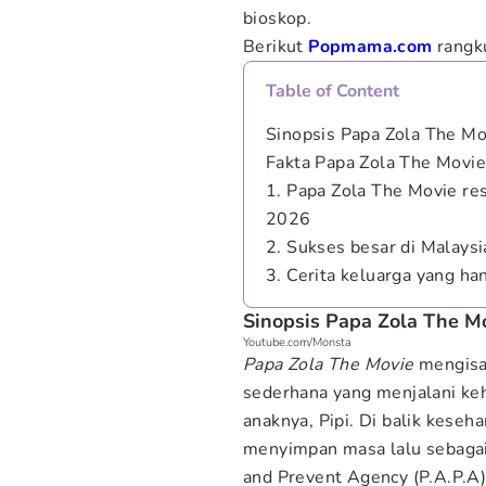
bioskop.
Berikut
Popmama.com
rangk
Table of Content
Sinopsis Papa Zola The Mo
Fakta Papa Zola The Movie
1. Papa Zola The Movie res
2026
2. Sukses besar di Malaysi
3. Cerita keluarga yang h
Sinopsis Papa Zola The M
Youtube.com/Monsta
Papa Zola The Movie
mengisah
sederhana yang menjalani ke
anaknya, Pipi. Di balik keseha
menyimpan masa lalu sebagai
and Prevent Agency (P.A.P.A)