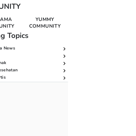
UNITY
MAMA
YUMMY
UNITY
COMMUNITY
ng Topics
a News
nak
esehatan
tis