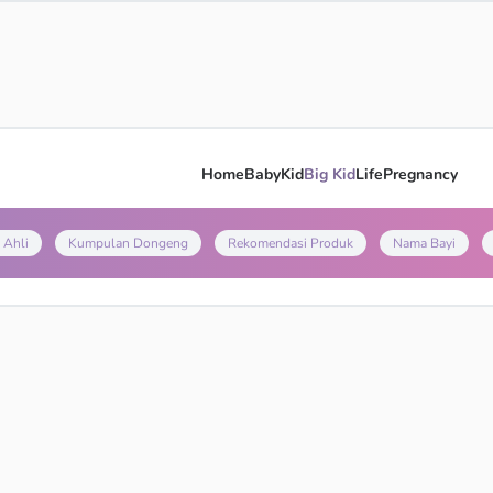
Home
Baby
Kid
Big Kid
Life
Pregnancy
 Ahli
Kumpulan Dongeng
Rekomendasi Produk
Nama Bayi