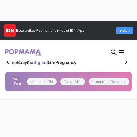
Baca artikel
Popmama
lainnya di IDN App
Install
Home
Baby
Kid
Big Kid
Life
Pregnancy
For
Iklanin di IDN
Tanya Ahli
Kumpulan Dongeng
You