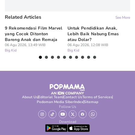
Related Articles
See More
9 Rekomendasi Film Marvel
Untuk Pendidikan Anak,
Di
yang Cocok Ditonton
Lebih Baik Nabung Emas
N
Bareng Anak dan Remaja
atau Dolar?
Pe
06 Agu 2026, 13:49 WIB
06 Agu 2026, 12:08 WIB
06
Big Kid
Big Kid
Bi
About Us
Editorial Team
Contact Us
Terms of Services
Pedoman Media Siber
Index
Sitemap
Follow Us
Download