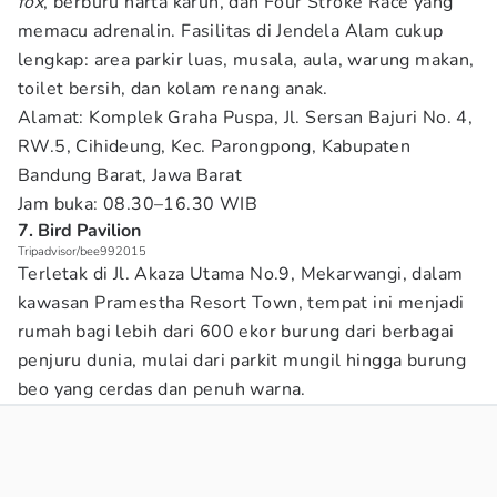
fox
, berburu harta karun, dan Four Stroke Race yang
memacu adrenalin. Fasilitas di Jendela Alam cukup
lengkap: area parkir luas, musala, aula, warung makan,
toilet bersih, dan kolam renang anak.
Alamat: Komplek Graha Puspa, Jl. Sersan Bajuri No. 4,
RW.5, Cihideung, Kec. Parongpong, Kabupaten
Bandung Barat, Jawa Barat
Jam buka: 08.30–16.30 WIB
7. Bird Pavilion
Tripadvisor/bee992015
Terletak di Jl. Akaza Utama No.9, Mekarwangi, dalam
kawasan Pramestha Resort Town, tempat ini menjadi
rumah bagi lebih dari 600 ekor burung dari berbagai
penjuru dunia, mulai dari parkit mungil hingga burung
beo yang cerdas dan penuh warna.