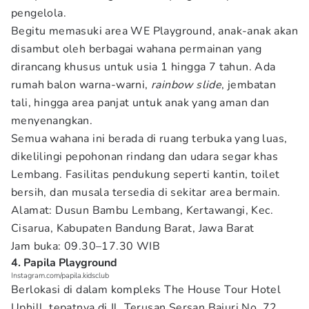
pengelola.
Begitu memasuki area WE Playground, anak-anak akan
disambut oleh berbagai wahana permainan yang
dirancang khusus untuk usia 1 hingga 7 tahun. Ada
rumah balon warna-warni,
rainbow slide
, jembatan
tali, hingga area panjat untuk anak yang aman dan
menyenangkan.
Semua wahana ini berada di ruang terbuka yang luas,
dikelilingi pepohonan rindang dan udara segar khas
Lembang. Fasilitas pendukung seperti kantin, toilet
bersih, dan musala tersedia di sekitar area bermain.
Alamat: Dusun Bambu Lembang, Kertawangi, Kec.
Cisarua, Kabupaten Bandung Barat, Jawa Barat
Jam buka: 09.30–17.30 WIB
4. Papila Playground
Instagram.com/papila.kidsclub
Berlokasi di dalam kompleks The House Tour Hotel
Uphill, tepatnya di Jl. Terusan Sersan Bajuri No. 72,