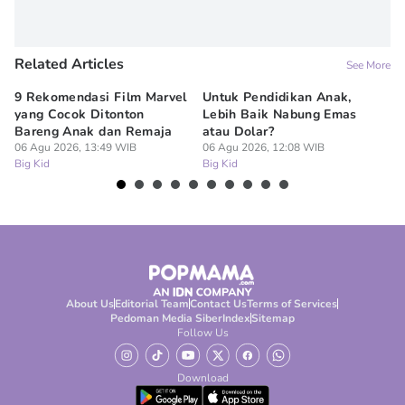
Related Articles
See More
9 Rekomendasi Film Marvel
Untuk Pendidikan Anak,
Di
yang Cocok Ditonton
Lebih Baik Nabung Emas
N
Bareng Anak dan Remaja
atau Dolar?
Pe
06 Agu 2026, 13:49 WIB
06 Agu 2026, 12:08 WIB
06
Big Kid
Big Kid
Bi
About Us
Editorial Team
Contact Us
Terms of Services
Pedoman Media Siber
Index
Sitemap
Follow Us
Download