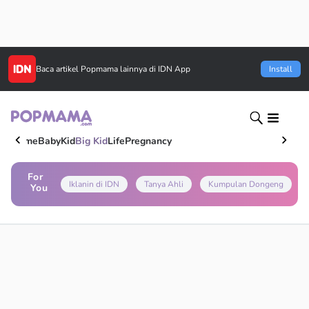
Baca artikel
Popmama
lainnya di IDN App
Install
Home
Baby
Kid
Big Kid
Life
Pregnancy
For
Iklanin di IDN
Tanya Ahli
Kumpulan Dongeng
You