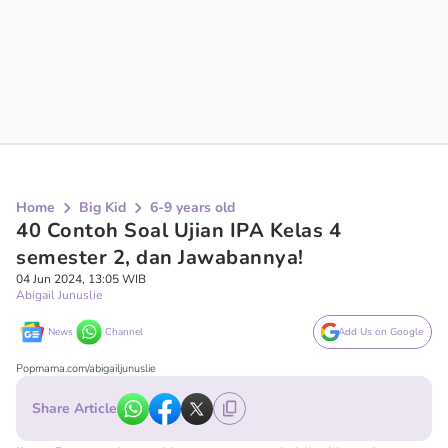
Home
Big Kid
6-9 years old
40 Contoh Soal Ujian IPA Kelas 4
semester 2, dan Jawabannya!
04 Jun 2024, 13:05 WIB
Abigail Junuslie
News
Channel
Add Us on Google
Popmama.com/abigailjunuslie
Share Article