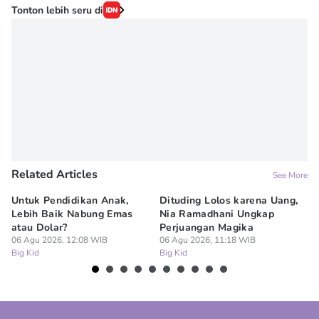
Tonton lebih seru di
Related Articles
See More
Untuk Pendidikan Anak,
Dituding Lolos karena Uang,
Re
Lebih Baik Nabung Emas
Nia Ramadhani Ungkap
Mu
atau Dolar?
Perjuangan Magika
Ay
06 Agu 2026, 12:08 WIB
06 Agu 2026, 11:18 WIB
06
Big Kid
Big Kid
Bi