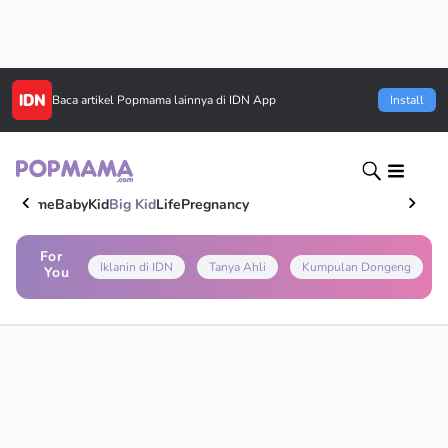
Baca artikel
Popmama
lainnya di IDN App
Install
Home
Baby
Kid
Big Kid
Life
Pregnancy
For
Iklanin di IDN
Tanya Ahli
Kumpulan Dongeng
You