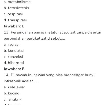
a. metaboiisme
b. fotosintesis
c. respirasi
d. transpirasi
Jawaban:
B
13. Perpindahan panas melalui suatu zat tanpa disertai
perpindahan partikel zat disebut....
a. radiasi
b. konduksi
c. konveksi
d. hibernasi
Jawaban: B
14. Di bawah ini hewan yang bisa mendengar bunyi
infrasonik adalah ....
a. kelelawar
b. kucing
c. jangkrik