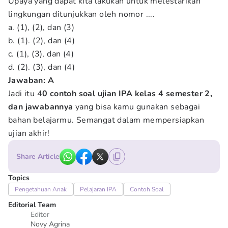
Upaya yang dapat kita lakukan untuk melestarikan
lingkungan ditunjukkan oleh nomor ....
a. (1), (2), dan (3)
b. (1). (2), dan (4)
c. (1), (3), dan (4)
d. (2). (3), dan (4)
Jawaban: A
Jadi itu 4
0 contoh soal ujian IPA kelas 4 semester 2,
dan jawabannya
yang bisa kamu gunakan sebagai
bahan belajarmu. Semangat dalam mempersiapkan
ujian akhir!
Share Article
Topics
Pengetahuan Anak
Pelajaran IPA
Contoh Soal
Editorial Team
Editor
Novy Agrina