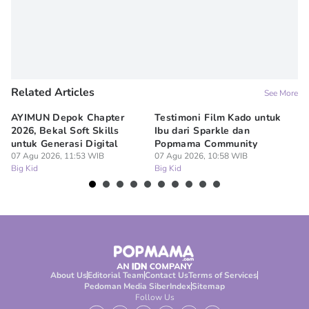
Related Articles
See More
AYIMUN Depok Chapter
Testimoni Film Kado untuk
1
2026, Bekal Soft Skills
Ibu dari Sparkle dan
M
untuk Generasi Digital
Popmama Community
Te
07 Agu 2026, 11:53 WIB
07 Agu 2026, 10:58 WIB
07
Big Kid
Big Kid
Bi
About Us
Editorial Team
Contact Us
Terms of Services
Pedoman Media Siber
Index
Sitemap
Follow Us