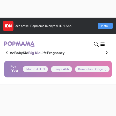
Baca artikel
Popmama
lainnya di IDN App
Install
Home
Baby
Kid
Big Kid
Life
Pregnancy
For
Iklanin di IDN
Tanya Ahli
Kumpulan Dongeng
You