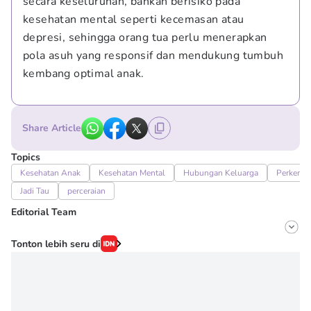
secara keseluruhan, bahkan berisiko pada 
kesehatan mental seperti kecemasan atau 
depresi, sehingga orang tua perlu menerapkan 
pola asuh yang responsif dan mendukung tumbuh 
kembang optimal anak.
Share Article
Topics
Kesehatan Anak
Kesehatan Mental
Hubungan Keluarga
Perkemb
Jadi Tau
perceraian
Editorial Team
Editor
Tonton lebih seru di
Erick Akbar
Editor
Novy Agrina