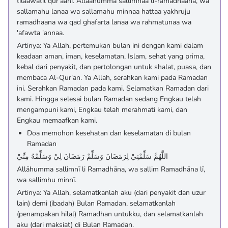
tilaawatil qur'aani. Allaahumma sallimnaa li-ramadhaana, wa
sallamahu lanaa wa sallamahu minnaa hattaa yakhruju
ramadhaana wa qad ghafarta lanaa wa rahmatunaa wa
'afawta 'annaa.
Artinya: Ya Allah, pertemukan bulan ini dengan kami dalam
keadaan aman, iman, keselamatan, Islam, sehat yang prima,
kebal dari penyakit, dan pertolongan untuk shalat, puasa, dan
membaca Al-Qur'an. Ya Allah, serahkan kami pada Ramadan
ini. Serahkan Ramadan pada kami. Selamatkan Ramadan dari
kami. Hingga selesai bulan Ramadan sedang Engkau telah
mengampuni kami, Engkau telah merahmati kami, dan
Engkau memaafkan kami.
Doa memohon kesehatan dan keselamatan di bulan
Ramadan
اللَّهُمَّ سَلِّمْنِيْ لِرَمَضَانَ وَسَلِّمْ رَمَضَانَ لِيْ وَسَلِّمْهُ مِنِّيْ
Allāhumma sallimnī li Ramadhāna, wa sallim Ramadhāna lī,
wa sallimhu minnī.
Artinya: Ya Allah, selamatkanlah aku (dari penyakit dan uzur
lain) demi (ibadah) Bulan Ramadan, selamatkanlah
(penampakan hilal) Ramadhan untukku, dan selamatkanlah
aku (dari maksiat) di Bulan Ramadan.