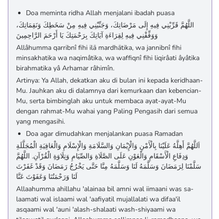
Doa meminta ridha Allah menjalani ibadah puasa
اللَّهُمَّ قَرِّبْنِي فِيهِ إِلَى مَرْضَاتِكَ، وَجَنِّبْنِي فِيهِ مِنْ سَخَطِكَ وَنَقِمَاتِكَ،
وَوَفِّقْنِي فِيهِ لِقِرَاءَةِ آيَاتِكَ بِرَحْمَتِكَ يَا أَرْحَمَ الرَّاحِمِينَ
Allâhumma qarribnî fihi ilā mardhātika, wa jannibnî fihi
minsakhatika wa naqimâtika, wa waffiqnî fihi liqirâati âyâtika
birahmatika yâ Arhamar râhimîn.
Artinya: Ya Allah, dekatkan aku di bulan ini kepada keridhaan-
Mu. Jauhkan aku di dalamnya dari kemurkaan dan kebencian-
Mu, serta bimbinglah aku untuk membaca ayat-ayat-Mu
dengan rahmat-Mu wahai yang Paling Pengasih dari semua
yang mengasihi.
Doa agar dimudahkan menjalankan puasa Ramadan
اَللَّهُمَّ أَهِلَّهُ عَلَيْنَا بِالْأَمْنِ وَالْإِيْمَانِ وَالسَّلَامَةِ وَالْإِسْلَامِ وَالْعَافِيَةِ الْمُجَلَّلَةِ
وَدِفَاعِ الْأَسْقَامِ وَالْعَوْنِ عَلَى الصَّلَاةِ وَالصِّيَامِ وَتِلَاوَةِ الْقُرْآنِ. اللَّهُمَّ
سَلَّمْنَا لِرَمَضَانَ وَسَلَّمَهُ لَنَا وَسَلَّمَهُ مِنَّا حَتَّى يَخْرُجُ رَمَضَانَ وَقَدْ غَفَرْتَ
لَنَا وَرَحْمَتُنَا وَعَفَوْتَ عَنَّا
Allaahumma ahillahu 'alainaa bil amni wal iimaani was sa-
laamati wal islaami wal 'aafiyatil mujallalati wa difaa'il
asqaami wal 'auni 'alash-shalaati wash-shiyaami wa