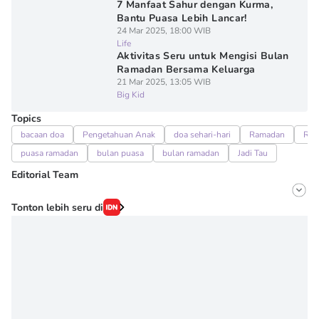
7 Manfaat Sahur dengan Kurma,
Bantu Puasa Lebih Lancar!
24 Mar 2025, 18:00 WIB
Life
Aktivitas Seru untuk Mengisi Bulan
Ramadan Bersama Keluarga
21 Mar 2025, 13:05 WIB
Big Kid
Topics
bacaan doa
Pengetahuan Anak
doa sehari-hari
Ramadan
Ram
puasa ramadan
bulan puasa
bulan ramadan
Jadi Tau
Editorial Team
Editor
Tonton lebih seru di
Erick Akbar
Editor
Novy Agrina