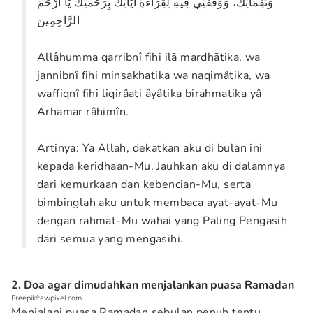
وَنَقِمَاتِكَ، وَوَفِّقْنِي فِيهِ لِقِرَاءَةِ آيَاتِكَ بِرَحْمَتِكَ يَا أَرْحَمَ
الرَّاحِمِينَ
Allâhumma qarribnî fihi ilā mardhātika, wa
jannibnî fihi minsakhatika wa naqimâtika, wa
waffiqnî fihi liqirâati âyâtika birahmatika yâ
Arhamar râhimîn.
Artinya: Ya Allah, dekatkan aku di bulan ini
kepada keridhaan-Mu. Jauhkan aku di dalamnya
dari kemurkaan dan kebencian-Mu, serta
bimbinglah aku untuk membaca ayat-ayat-Mu
dengan rahmat-Mu wahai yang Paling Pengasih
dari semua yang mengasihi.
2. Doa agar dimudahkan menjalankan puasa Ramadan
Freepik/rawpixel.com
Menjalani puasa Ramadan sebulan penuh tentu