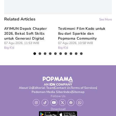
Related Articles
See More
AYIMUN Depok Chapter
Testimoni Film Kado untuk
1
2026, Bekal Soft Skills
Ibu dari Sparkle dan
M
untuk Generasi Digital
Popmama Community
Te
07 Agu 2026, 11:53 WIB
07 Agu 2026, 10:58 WIB
07
Big Kid
Big Kid
Bi
About Us
Editorial Team
Contact Us
Terms of Services
Pedoman Media Siber
Index
Sitemap
Follow Us
Download