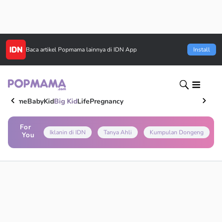
Baca artikel
Popmama
lainnya di IDN App
Install
Home
Baby
Kid
Big Kid
Life
Pregnancy
For
Iklanin di IDN
Tanya Ahli
Kumpulan Dongeng
You