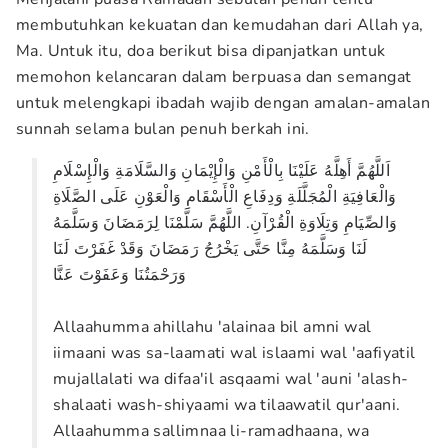
membutuhkan kekuatan dan kemudahan dari Allah ya,
Ma. Untuk itu, doa berikut bisa dipanjatkan untuk
memohon kelancaran dalam berpuasa dan semangat
untuk melengkapi ibadah wajib dengan amalan-amalan
sunnah selama bulan penuh berkah ini.
اَللَّهُمَّ أَهِلَّهُ عَلَيْنَا بِالْأَمْنِ وَالْإِيْمَانِ وَالسَّلَامَةِ وَالْإِسْلَامِ
وَالْعَافِيَةِ الْمُجَلَّلَةِ وَدِفَاعِ الْأَسْقَامِ وَالْعَوْنِ عَلَى الصَّلَاةِ
وَالصِّيَامِ وَتِلَاوَةِ الْقُرْآنِ. اللَّهُمَّ سَلَّمْنَا لِرَمَضَانَ وَسَلَّمَهُ
لَنَا وَسَلَّمَهُ مِنَّا حَتَّى يَخْرُجُ رَمَضَانَ وَقَدْ غَفَرْتَ لَنَا
وَرَحْمَتُنَا وَعَفَوْتَ عَنَّا
Allaahumma ahillahu 'alainaa bil amni wal
iimaani was sa-laamati wal islaami wal 'aafiyatil
mujallalati wa difaa'il asqaami wal 'auni 'alash-
shalaati wash-shiyaami wa tilaawatil qur'aani.
Allaahumma sallimnaa li-ramadhaana, wa