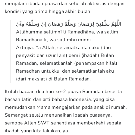
menjalani ibadah puasa dan seluruh aktivitas dengan
kondisi yang prima hingga akhir bulan.
اللَّهُمَّ سَلِّمْنِيْ لِرَمَضَانَ وَسَلِّمْ رَمَضَانَ لِيْ وَسَلِّمْهُ مِنِّيْ
Allāhumma sallimnī li Ramadhāna, wa sallim
Ramadhāna lī, wa sallimhu minnī.
Artinya: Ya Allah, selamatkanlah aku (dari
penyakit dan uzur lain) demi (ibadah) Bulan
Ramadan, selamatkanlah (penampakan hilal)
Ramadhan untukku, dan selamatkanlah aku
(dari maksiat) di Bulan Ramadan.
Itulah bacaan doa hari ke-2 puasa Ramadan beserta
bacaan latin dan arti bahasa Indonesia, yang bisa
memudahkan Mama mengajarkan pada anak di rumah.
Semangat selalu menunaikan ibadah puasanya,
semoga Allah SWT senantiasa memberkahi segala
ibadah yang kita lakukan, ya.