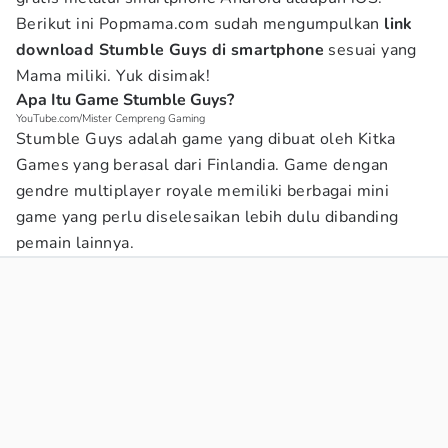
Berikut ini Popmama.com sudah mengumpulkan
link
download Stumble Guys di smartphone
sesuai yang
Mama miliki. Yuk disimak!
Apa Itu Game Stumble Guys?
YouTube.com/Mister Cempreng Gaming
Stumble Guys adalah game yang dibuat oleh Kitka
Games yang berasal dari Finlandia. Game dengan
gendre multiplayer royale memiliki berbagai mini
game yang perlu diselesaikan lebih dulu dibanding
pemain lainnya.