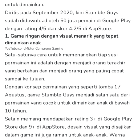
untuk dimainkan.
Dirilis pada September 2020, kini Stumble Guys
sudah didownload oleh 50 juta pemain di Google Play
dengan rating 4/5 dan skor 4.2/5 di AppStore.
1. Game ringan dengan visual menarik yang tepat
dimainkan anak
YouTube.com/Mister Cempreng Gaming
Satu-satunya cara untuk memenangkan tiap sesi
permainan ini adalah dengan menjadi orang terakhir
yang bertahan dan menjadi orang yang paling cepat
sampai ke tujuan.
Dengan konsep permainan yang seperti lomba 17
Agustus, game Stumble Guys menjadi salah satu dari
permainan yang cocok untuk dimainkan anak di bawah
10 tahun.
Selain memang mendapatkan rating 3+ di Google Play
Store dan 9+ di AppStore, desain visual yang disajikan
dalam game ini juga ramah untuk anak-anak. Warna