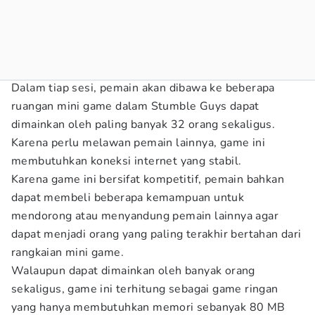
Dalam tiap sesi, pemain akan dibawa ke beberapa
ruangan mini game dalam Stumble Guys dapat
dimainkan oleh paling banyak 32 orang sekaligus.
Karena perlu melawan pemain lainnya, game ini
membutuhkan koneksi internet yang stabil.
Karena game ini bersifat kompetitif, pemain bahkan
dapat membeli beberapa kemampuan untuk
mendorong atau menyandung pemain lainnya agar
dapat menjadi orang yang paling terakhir bertahan dari
rangkaian mini game.
Walaupun dapat dimainkan oleh banyak orang
sekaligus, game ini terhitung sebagai game ringan
yang hanya membutuhkan memori sebanyak 80 MB