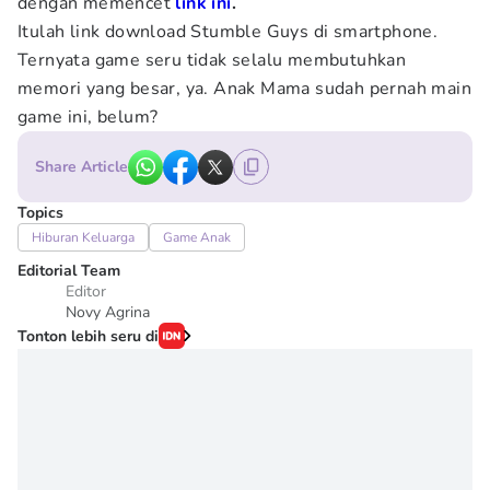
dengan memencet
link ini
.
Itulah link download Stumble Guys di smartphone.
Ternyata game seru tidak selalu membutuhkan
memori yang besar, ya. Anak Mama sudah pernah main
game ini, belum?
Share Article
Topics
Hiburan Keluarga
Game Anak
Editorial Team
Editor
Novy Agrina
Tonton lebih seru di