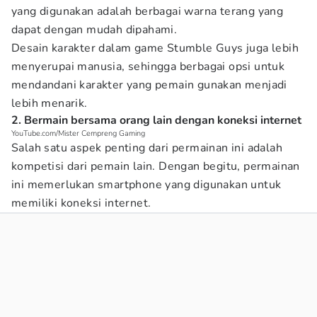
yang digunakan adalah berbagai warna terang yang
dapat dengan mudah dipahami.
Desain karakter dalam game Stumble Guys juga lebih
menyerupai manusia, sehingga berbagai opsi untuk
mendandani karakter yang pemain gunakan menjadi
lebih menarik.
2. Bermain bersama orang lain dengan koneksi internet
YouTube.com/Mister Cempreng Gaming
Salah satu aspek penting dari permainan ini adalah
kompetisi dari pemain lain. Dengan begitu, permainan
ini memerlukan smartphone yang digunakan untuk
memiliki koneksi internet.