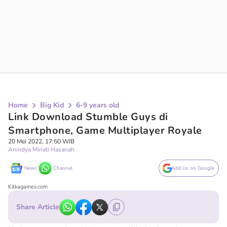
Home
Big Kid
6-9 years old
Link Download Stumble Guys di
Smartphone, Game Multiplayer Royale
20 Mei 2022, 17:50 WIB
Anindya Miriati Hasanah
News
Channel
Add Us on Google
Kitkagames.com
Share Article