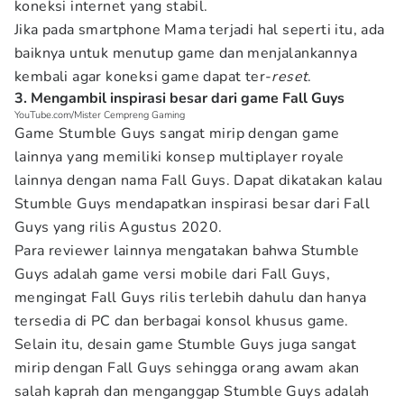
koneksi internet yang stabil.
Jika pada smartphone Mama terjadi hal seperti itu, ada
baiknya untuk menutup game dan menjalankannya
kembali agar koneksi game dapat ter-
reset
.
3. Mengambil inspirasi besar dari game Fall Guys
YouTube.com/Mister Cempreng Gaming
Game Stumble Guys sangat mirip dengan game
lainnya yang memiliki konsep multiplayer royale
lainnya dengan nama Fall Guys. Dapat dikatakan kalau
Stumble Guys mendapatkan inspirasi besar dari Fall
Guys yang rilis Agustus 2020.
Para reviewer lainnya mengatakan bahwa Stumble
Guys adalah game versi mobile dari Fall Guys,
mengingat Fall Guys rilis terlebih dahulu dan hanya
tersedia di PC dan berbagai konsol khusus game.
Selain itu, desain game Stumble Guys juga sangat
mirip dengan Fall Guys sehingga orang awam akan
salah kaprah dan menganggap Stumble Guys adalah