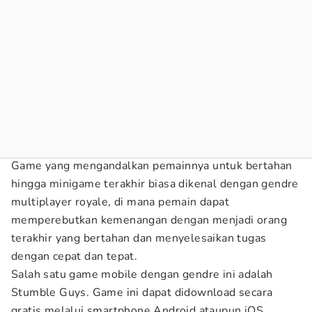
Game yang mengandalkan pemainnya untuk bertahan
hingga minigame terakhir biasa dikenal dengan gendre
multiplayer royale, di mana pemain dapat
memperebutkan kemenangan dengan menjadi orang
terakhir yang bertahan dan menyelesaikan tugas
dengan cepat dan tepat.
Salah satu game mobile dengan gendre ini adalah
Stumble Guys. Game ini dapat didownload secara
gratis melalui smartphone Android ataupun iOS.