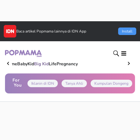
Baca artikel
Popmama
lainnya di IDN App
Install
Home
Baby
Kid
Big Kid
Life
Pregnancy
For
Iklanin di IDN
Tanya Ahli
Kumpulan Dongeng
You