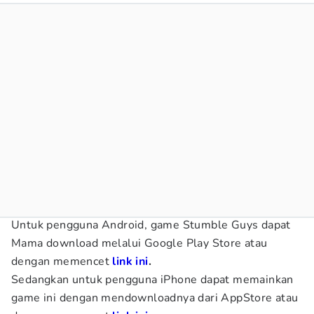
Untuk pengguna Android, game Stumble Guys dapat
Mama download melalui Google Play Store atau
dengan memencet
link ini
.
Sedangkan untuk pengguna iPhone dapat memainkan
game ini dengan mendownloadnya dari AppStore atau