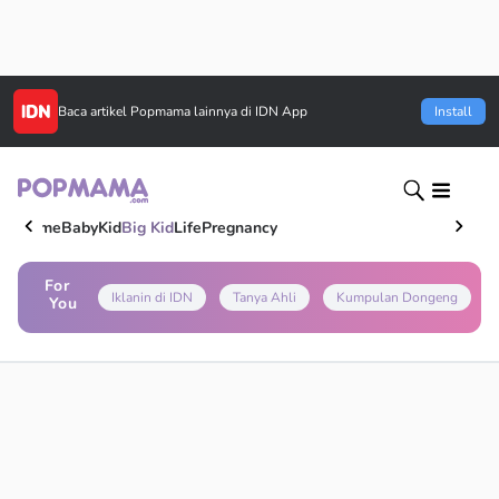
Baca artikel
Popmama
lainnya di IDN App
Install
Home
Baby
Kid
Big Kid
Life
Pregnancy
For
Iklanin di IDN
Tanya Ahli
Kumpulan Dongeng
You