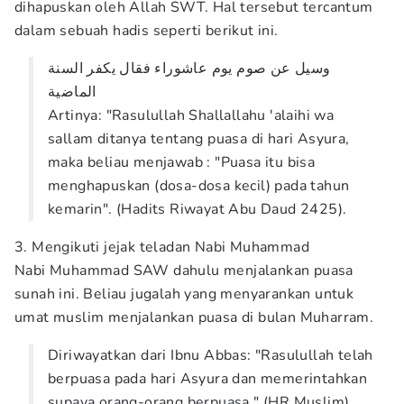
dihapuskan oleh Allah SWT. Hal tersebut tercantum
dalam sebuah hadis seperti berikut ini.
وسيل عن صوم يوم عاشوراء فقال يكفر السنة
الماضية
Artinya: "Rasulullah Shallallahu 'alaihi wa
sallam ditanya tentang puasa di hari Asyura,
maka beliau menjawab : "Puasa itu bisa
menghapuskan (dosa-dosa kecil) pada tahun
kemarin". (Hadits Riwayat Abu Daud 2425).
3. Mengikuti jejak teladan Nabi Muhammad
Nabi Muhammad SAW dahulu menjalankan puasa
sunah ini. Beliau jugalah yang menyarankan untuk
umat muslim menjalankan puasa di bulan Muharram.
Diriwayatkan dari Ibnu Abbas: "Rasulullah telah
berpuasa pada hari Asyura dan memerintahkan
supaya orang-orang berpuasa." (HR.Muslim).