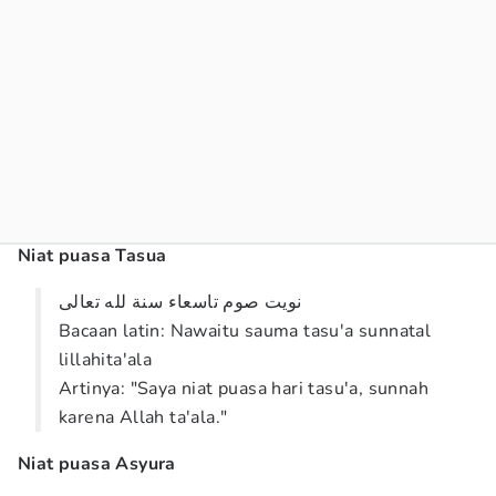
Niat puasa Tasua
نويت صوم تاسعاء سنة لله تعالى
Bacaan latin: Nawaitu sauma tasu'a sunnatal
lillahita'ala
Artinya: "Saya niat puasa hari tasu'a, sunnah
karena Allah ta'ala."
Niat puasa Asyura