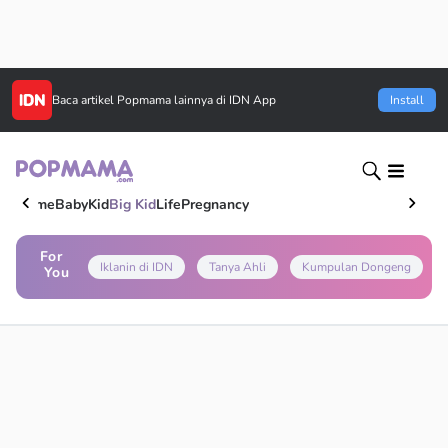
Baca artikel
Popmama
lainnya di IDN App
Install
Home
Baby
Kid
Big Kid
Life
Pregnancy
For
Iklanin di IDN
Tanya Ahli
Kumpulan Dongeng
You