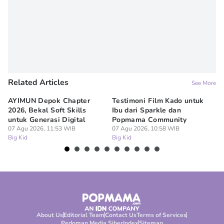
Novy Agrina
Related Articles
See More
AYIMUN Depok Chapter
Testimoni Film Kado untuk
1
2026, Bekal Soft Skills
Ibu dari Sparkle dan
M
untuk Generasi Digital
Popmama Community
Te
07 Agu 2026, 11:53 WIB
07 Agu 2026, 10:58 WIB
07
Big Kid
Big Kid
Bi
About Us
Editorial Team
Contact Us
Terms of Services
Pedoman Media Siber
Index
Sitemap