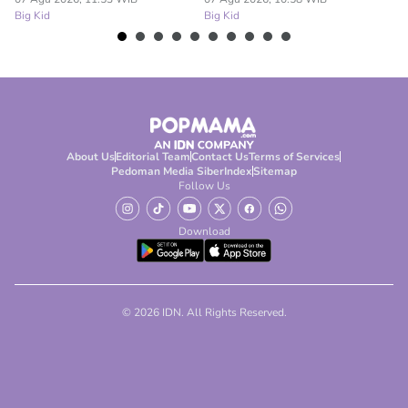
Big Kid
Big Kid
Bi
About Us
Editorial Team
Contact Us
Terms of Services
Pedoman Media Siber
Index
Sitemap
Follow Us
Download
© 2026 IDN. All Rights Reserved.