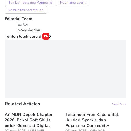
Tumbuh Bersama Popmama
Popmama Event
komunitas perempuan
Editorial Team
Editor
Novy Agrina
Tonton lebih seru di
Related Articles
See More
AYIMUN Depok Chapter
Testimoni Film Kado untuk
1
2026, Bekal Soft Skills
Ibu dari Sparkle dan
M
untuk Generasi Digital
Popmama Community
Te
07 Agu 2026, 11:53 WIB
07 Agu 2026, 10:58 WIB
07