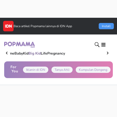
Baca artikel
Popmama
lainnya di IDN App
Install
Home
Baby
Kid
Big Kid
Life
Pregnancy
For
Iklanin di IDN
Tanya Ahli
Kumpulan Dongeng
You