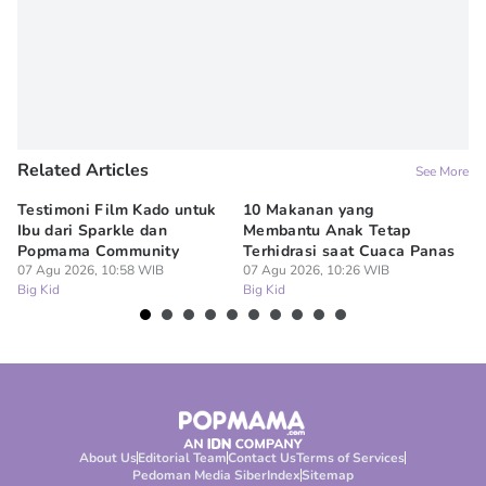
Related Articles
See More
Testimoni Film Kado untuk
10 Makanan yang
Bi
Ibu dari Sparkle dan
Membantu Anak Tetap
Pa
Popmama Community
Terhidrasi saat Cuaca Panas
C
07 Agu 2026, 10:58 WIB
07 Agu 2026, 10:26 WIB
2
07
Big Kid
Big Kid
Bi
About Us
Editorial Team
Contact Us
Terms of Services
Pedoman Media Siber
Index
Sitemap