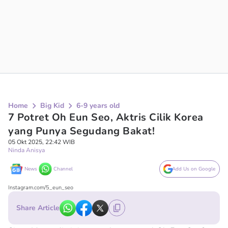
Home
Big Kid
6-9 years old
7 Potret Oh Eun Seo, Aktris Cilik Korea
yang Punya Segudang Bakat!
05 Okt 2025, 22:42 WIB
Ninda Anisya
News
Channel
Add Us on Google
Instagram.com/5_eun_seo
Share Article