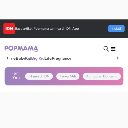
Baca artikel
Popmama
lainnya di IDN App
Install
Home
Baby
Kid
Big Kid
Life
Pregnancy
For
Iklanin di IDN
Tanya Ahli
Kumpulan Dongeng
You