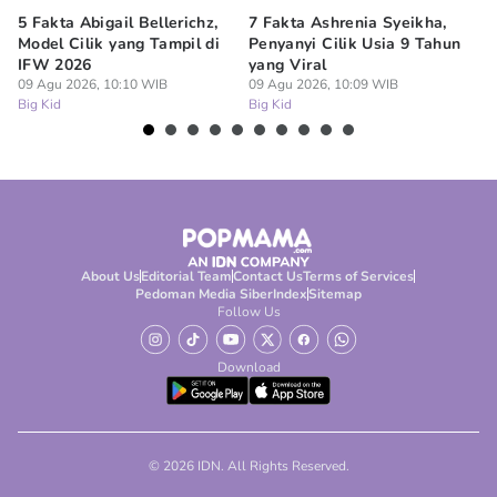
5 Fakta Abigail Bellerichz,
7 Fakta Ashrenia Syeikha,
Ba
Model Cilik yang Tampil di
Penyanyi Cilik Usia 9 Tahun
An
IFW 2026
yang Viral
Be
09 Agu 2026, 10:10 WIB
09 Agu 2026, 10:09 WIB
09
Big Kid
Big Kid
Bi
About Us
Editorial Team
Contact Us
Terms of Services
Pedoman Media Siber
Index
Sitemap
Follow Us
Download
© 2026 IDN. All Rights Reserved.