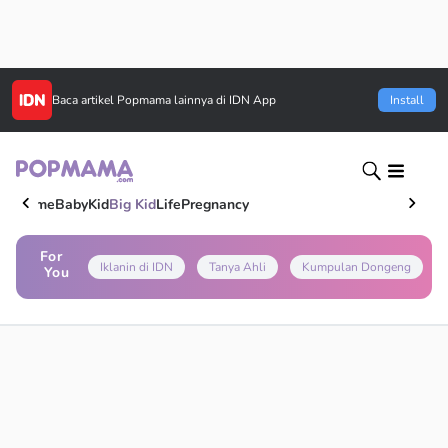
Baca artikel
Popmama
lainnya di IDN App
Install
Home
Baby
Kid
Big Kid
Life
Pregnancy
For
Iklanin di IDN
Tanya Ahli
Kumpulan Dongeng
You