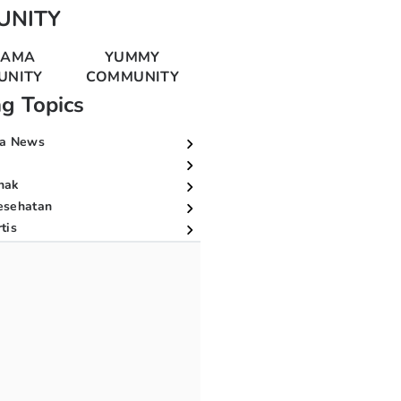
UNITY
MAMA
YUMMY
UNITY
COMMUNITY
ng Topics
a News
nak
esehatan
tis