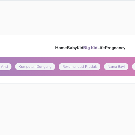
Home
Baby
Kid
Big Kid
Life
Pregnancy
 Ahli
Kumpulan Dongeng
Rekomendasi Produk
Nama Bayi