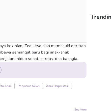
Trendin
gaya kekinian, Zea Leya siap memasuki deretan
mbawa semangat baru bagi anak-anak
njalani hidup sehat, cerdas, dan bahagia.
rita Anak
Popmama News
Anak Berprestasi
See More