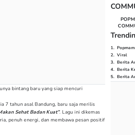
COMM
POP
COMM
Trendi
1
.
Popmam
2
.
Viral
3
.
Berita A
4
.
Berita K
5
.
Berita Ar
unya bintang baru yang siap mencuri
sia 7 tahun asal Bandung, baru saja merilis
Makan Sehat Badan Kuat”
. Lagu ini dikemas
ria, penuh energi, dan membawa pesan positif