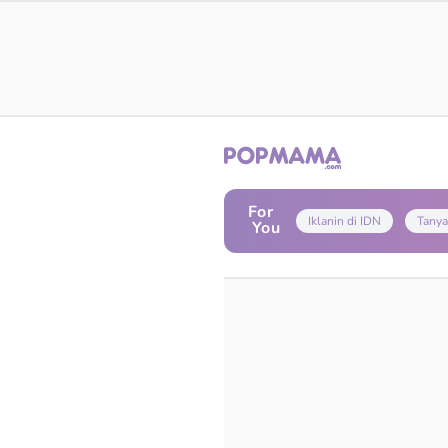
For
Iklanin di IDN
Tanya
You