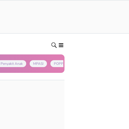
Penyakit Anak
MPASI
POPPAPA