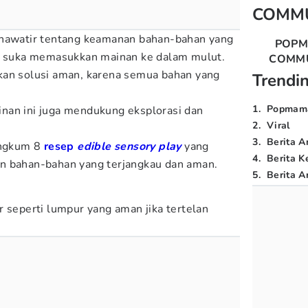
COMM
khawatir tentang keamanan bahan-bahan yang
POP
ak suka memasukkan mainan ke dalam mulut.
COMM
n solusi aman, karena semua bahan yang
Trendi
1
.
Popmam
nan ini juga mendukung eksplorasi dan
2
.
Viral
3
.
Berita A
ngkum
8
resep
edible sensory play
yang
4
.
Berita K
n bahan-bahan yang terjangkau dan aman.
5
.
Berita Ar
r seperti lumpur yang aman jika tertelan