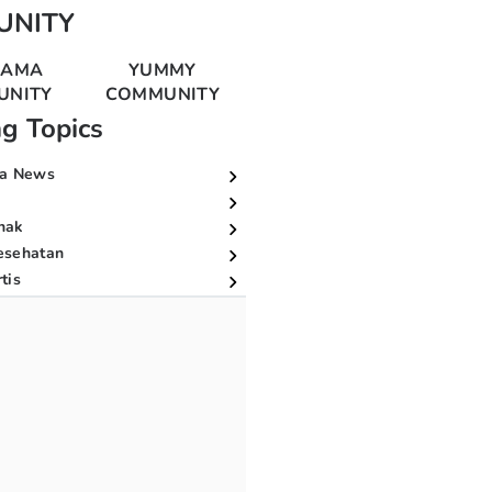
UNITY
MAMA
YUMMY
UNITY
COMMUNITY
ng Topics
a News
nak
esehatan
tis