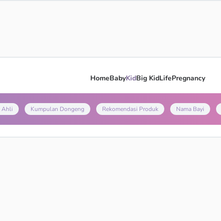
Home
Baby
Kid
Big Kid
Life
Pregnancy
 Ahli
Kumpulan Dongeng
Rekomendasi Produk
Nama Bayi