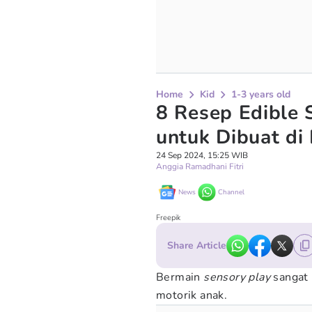
Home
Kid
1-3 years old
8 Resep Edible 
untuk Dibuat d
24 Sep 2024, 15:25 WIB
Anggia Ramadhani Fitri
News
Channel
Freepik
Share Article
Bermain
sensory play
sangat 
motorik anak.