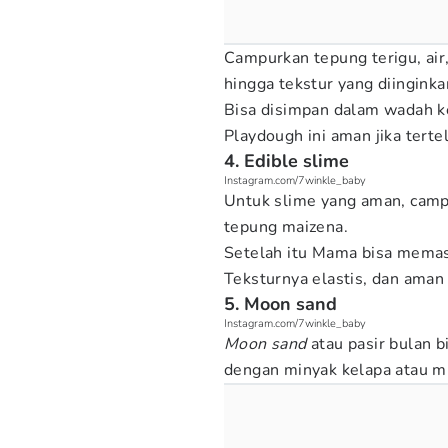
Campurkan tepung terigu, air
hingga tekstur yang diingink
Bisa disimpan dalam wadah k
Playdough ini aman jika terte
4. Edible slime
Instagram.com/7winkle_baby
Untuk slime yang aman, campur
tepung maizena.
Setelah itu Mama bisa memas
Teksturnya elastis, dan aman j
5. Moon sand
Instagram.com/7winkle_baby
Moon sand
atau pasir bulan
dengan minyak kelapa atau m