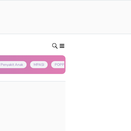
Penyakit Anak
MPASI
POPPAPA