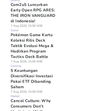
Beauty
Com2uS Luncurkan
Early Open RPG ARES:
THE IRON VANGUARD
di Indonesia!
7 Aug 2026, 15:00 WIB
Game
Pokémon Game Kartu
Koleksi Rilis Deck
Taktik Evolusi Mega &
Hadirkan Program
Tactics Deck Battle
7 Aug 2026, 15:06 WIB
Gaming
5 Keuntungan
Diversifikasi Investasi
Pakai ETF Dibanding
Saham
7 Aug 2026, 15:08 WIB
Market
Cancel Culture: Why
Consumers Don't