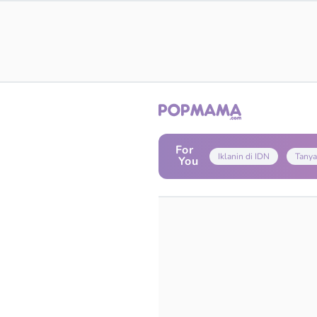
For
Iklanin di IDN
Tanya
You