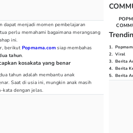
COMM
POP
kan dapat menjadi momen pembelajaran
COMM
ngtua perlu memahami bagaimana merangsang
Trendi
ahap ini.
1
.
Popmam
r, berikut
Popmama.com
siap membahas
2
.
Viral
 dua tahun
.
3
.
Berita A
apkan kosakata yang benar
4
.
Berita K
a dua tahun adalah membantu anak
5
.
Berita Ar
ar. Saat di usia ini, mungkin anak masih
-kata dengan jelas.