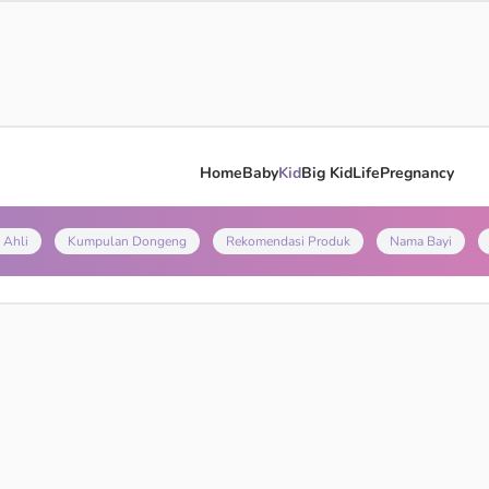
Home
Baby
Kid
Big Kid
Life
Pregnancy
 Ahli
Kumpulan Dongeng
Rekomendasi Produk
Nama Bayi