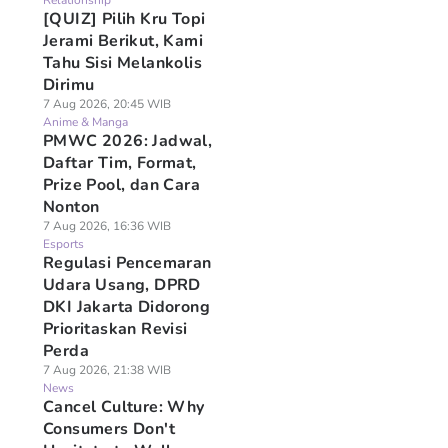
Relationship
[QUIZ] Pilih Kru Topi
Jerami Berikut, Kami
Tahu Sisi Melankolis
Dirimu
7 Aug 2026, 20:45 WIB
Anime & Manga
PMWC 2026: Jadwal,
Daftar Tim, Format,
Prize Pool, dan Cara
Nonton
7 Aug 2026, 16:36 WIB
Esports
Regulasi Pencemaran
Udara Usang, DPRD
DKI Jakarta Didorong
Prioritaskan Revisi
Perda
7 Aug 2026, 21:38 WIB
News
Cancel Culture: Why
Consumers Don't