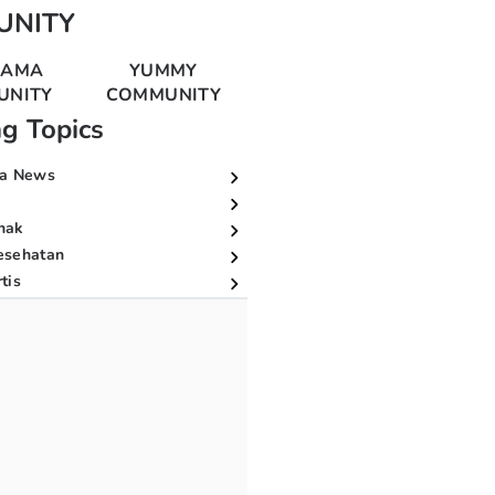
UNITY
MAMA
YUMMY
UNITY
COMMUNITY
ng Topics
a News
nak
esehatan
tis