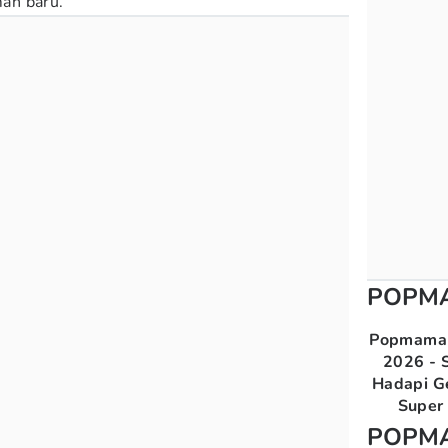
an baru.
POPM
Popmama 
2026 - S
Hadapi G
Super 
POPM