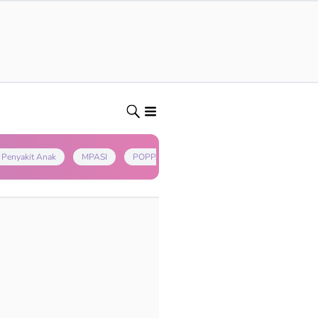
Penyakit Anak
MPASI
POPPAPA