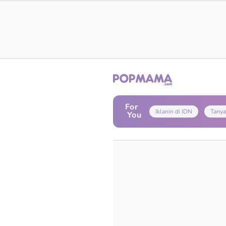
For
Iklanin di IDN
Tanya
You