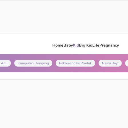
Home
Baby
Kid
Big Kid
Life
Pregnancy
 Ahli
Kumpulan Dongeng
Rekomendasi Produk
Nama Bayi