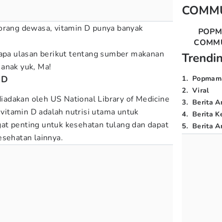
COMM
 orang dewasa, vitamin D punya banyak
POP
COMM
rapa ulasan berikut tentang sumber makanan
Trendi
anak yuk, Ma!
 D
1
.
Popmam
2
.
Viral
 diadakan oleh US National Library of Medicine
3
.
Berita A
, vitamin D adalah nutrisi utama untuk
4
.
Berita K
at penting untuk kesehatan tulang dan dapat
5
.
Berita Ar
esehatan lainnya.