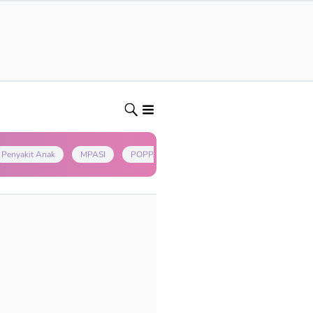
Penyakit Anak
MPASI
POPPAPA