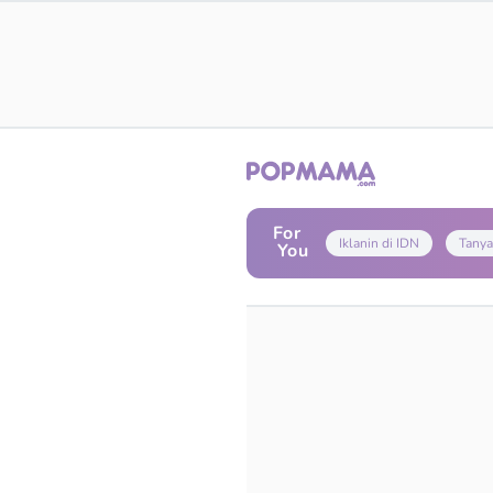
For
Iklanin di IDN
Tanya
You