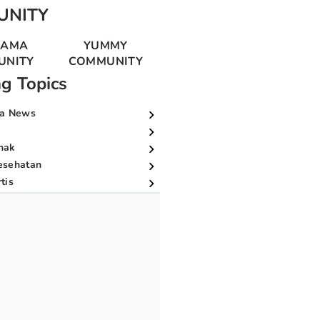
UNITY
MAMA
YUMMY
UNITY
COMMUNITY
ng Topics
a News
nak
esehatan
tis