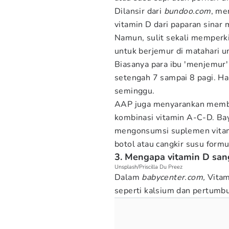
Dilansir dari
bundoo.com
, me
vitamin D dari paparan sinar 
Namun, sulit sekali memperk
untuk berjemur di matahari u
Biasanya para ibu 'menjemur'
setengah 7 sampai 8 pagi. Hal
seminggu.
AAP juga menyarankan member
kombinasi vitamin A-C-D. Bay
mengonsumsi suplemen vitam
botol atau cangkir susu formul
3. Mengapa vitamin D san
Unsplash/Priscilla Du Preez
Dalam
babycenter.com,
Vita
seperti kalsium dan pertumbu