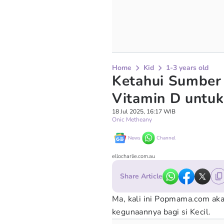
Home
Kid
1-3 years old
Ketahui Sumber
Vitamin D untu
18 Jul 2025, 16:17 WIB
Onic Metheany
News
Channel
ellocharlie.com.au
Share Article
Ma, kali ini Popmama.com ak
kegunaannya bagi si Kecil.