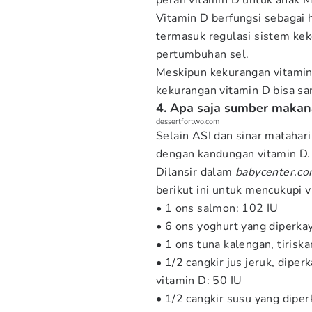
peran vitamin D untuk anak 
Vitamin D berfungsi sebagai 
termasuk regulasi sistem kek
pertumbuhan sel.
Meskipun kekurangan vitamin 
kekurangan vitamin D bisa sa
4. Apa saja sumber makan
dessertfortwo.com
Selain ASI dan sinar matahar
dengan kandungan vitamin D.
Dilansir dalam
babycenter.c
berikut ini untuk mencukupi v
• 1 ons salmon: 102 IU
• 6 ons yoghurt yang diperka
• 1 ons tuna kalengan, tiris
• 1/2 cangkir jus jeruk, dipe
vitamin D: 50 IU
• 1/2 cangkir susu yang diper