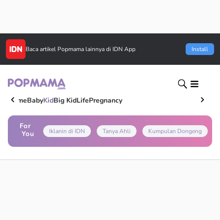
Baca artikel
Popmama
lainnya di IDN App
Install
Home
Baby
Kid
Big Kid
Life
Pregnancy
For
Iklanin di IDN
Tanya Ahli
Kumpulan Dongeng
You