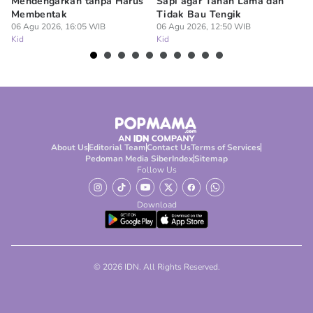
Mendengarkan tanpa Harus
Sapi agar Tahan Lama dan
Ti
Membentak
Tidak Bau Tengik
da
06 Agu 2026, 16:05 WIB
06 Agu 2026, 12:50 WIB
06
Kid
Kid
Ki
About Us
Editorial Team
Contact Us
Terms of Services
Pedoman Media Siber
Index
Sitemap
Follow Us
Download
© 2026 IDN. All Rights Reserved.