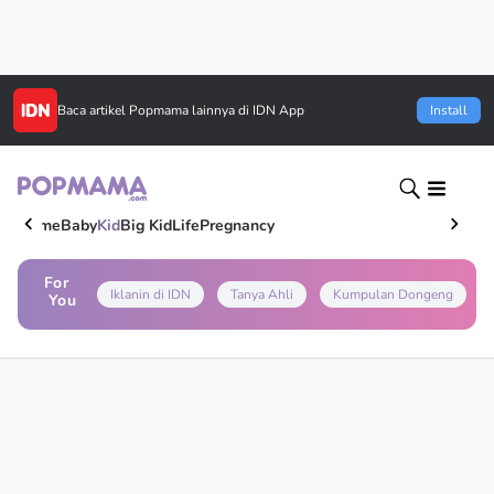
Baca artikel
Popmama
lainnya di IDN App
Install
Home
Baby
Kid
Big Kid
Life
Pregnancy
For
Iklanin di IDN
Tanya Ahli
Kumpulan Dongeng
You