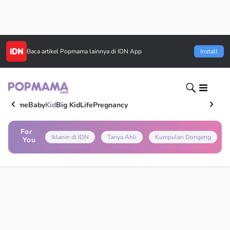
Baca artikel
Popmama
lainnya di IDN App
Install
Home
Baby
Kid
Big Kid
Life
Pregnancy
For
Iklanin di IDN
Tanya Ahli
Kumpulan Dongeng
You