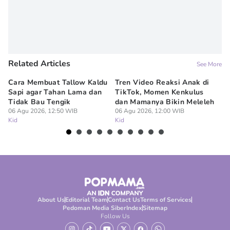
Related Articles
See More
Cara Membuat Tallow Kaldu
Tren Video Reaksi Anak di
10
Sapi agar Tahan Lama dan
TikTok, Momen Kenkulus
da
Tidak Bau Tengik
dan Mamanya Bikin Meleleh
Pe
06 Agu 2026, 12:50 WIB
06 Agu 2026, 12:00 WIB
06
Kid
Kid
Ki
About Us
Editorial Team
Contact Us
Terms of Services
Pedoman Media Siber
Index
Sitemap
Follow Us