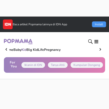
Baca artikel
Popmama
lainnya di IDN App
Install
Home
Baby
Kid
Big Kid
Life
Pregnancy
For
Iklanin di IDN
Tanya Ahli
Kumpulan Dongeng
You