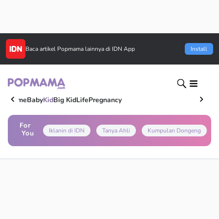
Baca artikel
Popmama
lainnya di IDN App
Install
Home
Baby
Kid
Big Kid
Life
Pregnancy
For
Iklanin di IDN
Tanya Ahli
Kumpulan Dongeng
You