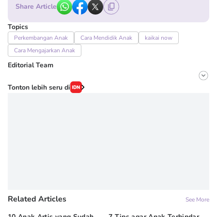
Share Article
Topics
Perkembangan Anak
Cara Mendidik Anak
kaikai now
Cara Mengajarkan Anak
Editorial Team
Editor
Tonton lebih seru di
Irma ediarti mardiyah
Editor
Novy Agrina
Related Articles
See More
10 Anak Artis yang Sudah
7 Tips agar Anak Terhindar
Re