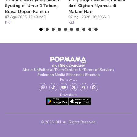
Syuting di Umur 1 Tahun,
dari Gigitan Nyamuk di
H
Biasa Depan Kamera
Malam Hari
Ca
07 Agu 2026, 17:48 WIB
07 Agu 2026, 16:50 WIB
07
Kid
Kid
Ki
About Us
Editorial Team
Contact Us
Terms of Services
Pedoman Media Siber
Index
Sitemap
Follow Us
Download
© 2026 IDN. All Rights Reserved.