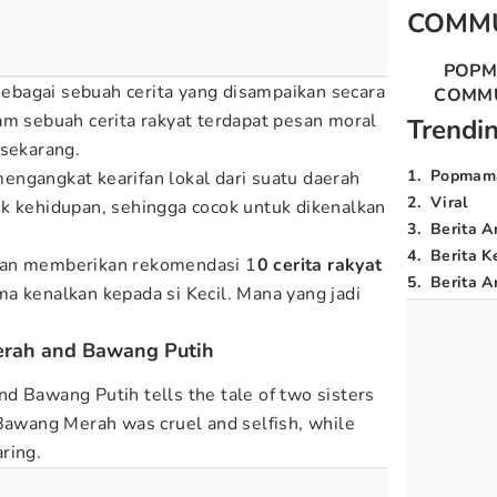
COMM
POP
 sebagai sebuah cerita yang disampaikan secara
COMM
am sebuah cerita rakyat terdapat pesan moral
Trendi
 sekarang.
1
.
Popmam
 mengangkat kearifan lokal dari suatu daerah
2
.
Viral
k kehidupan, sehingga cocok untuk dikenalkan
3
.
Berita A
4
.
Berita K
an memberikan rekomendasi 1
0 cerita rakyat
5
.
Berita Ar
a kenalkan kepada si Kecil. Mana yang jadi
erah and Bawang Putih
d Bawang Putih tells the tale of two sisters
 Bawang Merah was cruel and selfish, while
ring.