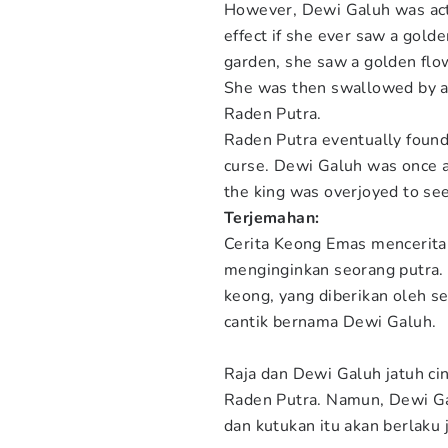
However, Dewi Galuh was actu
effect if she ever saw a golde
garden, she saw a golden flow
She was then swallowed by a
Raden Putra.
Raden Putra eventually found 
curse. Dewi Galuh was once a
the king was overjoyed to see
Terjemahan:
Cerita Keong Emas menceritak
menginginkan seorang putra.
keong, yang diberikan oleh s
cantik bernama Dewi Galuh.
Raja dan Dewi Galuh jatuh ci
Raden Putra. Namun, Dewi Ga
dan kutukan itu akan berlaku 