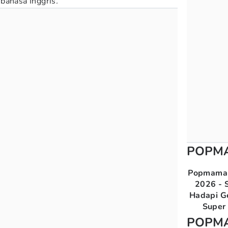
bahasa Inggris
.
POPM
Popmama 
2026 - S
Hadapi G
Super 
POPM