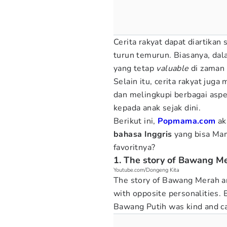
Cerita rakyat dapat diartikan
turun temurun. Biasanya, dal
yang tetap
valuable
di zaman
Selain itu, cerita rakyat juga
dan melingkupi berbagai aspe
kepada anak sejak dini.
Berikut ini,
Popmama.com
ak
bahasa Inggris
yang bisa Mam
favoritnya?
1. The story of Bawang M
Youtube.com/Dongeng Kita
The story of Bawang Merah an
with opposite personalities.
Bawang Putih was kind and ca