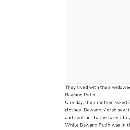
They lived with their widow
Bawang Putih.
One day, their mother asked 
clothes. Bawang Merah saw thi
and sent her to the forest to
While Bawang Putih was in t