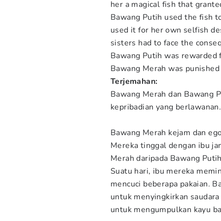
her a magical fish that grant
Bawang Putih used the fish t
used it for her own selfish de
sisters had to face the conseq
Bawang Putih was rewarded f
Bawang Merah was punished f
Terjemahan:
Bawang Merah dan Bawang Put
kepribadian yang berlawanan
Bawang Merah kejam dan egoi
Mereka tinggal dengan ibu j
Merah daripada Bawang Putih
Suatu hari, ibu mereka memin
mencuci beberapa pakaian. B
untuk menyingkirkan saudar
untuk mengumpulkan kayu ba