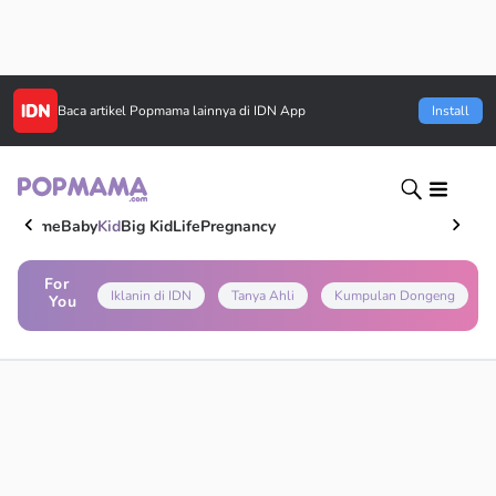
Baca artikel
Popmama
lainnya di IDN App
Install
Home
Baby
Kid
Big Kid
Life
Pregnancy
For
Iklanin di IDN
Tanya Ahli
Kumpulan Dongeng
You