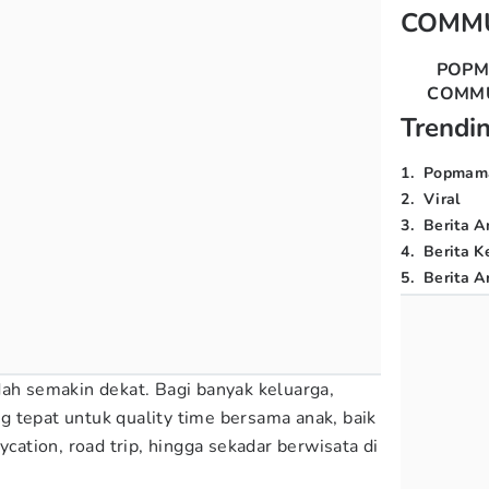
COMM
POP
COMM
Trendi
1
.
Popmam
2
.
Viral
3
.
Berita A
4
.
Berita K
5
.
Berita Ar
dah semakin dekat. Bagi banyak keluarga,
 tepat untuk quality time bersama anak, baik
ycation, road trip, hingga sekadar berwisata di