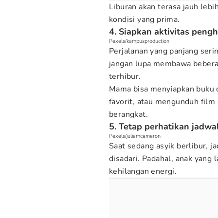
Liburan akan terasa jauh leb
kondisi yang prima.
4. Siapkan aktivitas peng
Pexels/kampusproduction
Perjalanan yang panjang seri
jangan lupa membawa beberap
terhibur.
Mama bisa menyiapkan buku ce
favorit, atau mengunduh film
berangkat.
5. Tetap perhatikan jadw
Pexels/juliamcameron
Saat sedang asyik berlibur, j
disadari. Padahal, anak yang 
kehilangan energi.