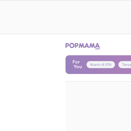
For
Iklanin di IDN
Tanya
You