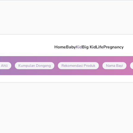
Home
Baby
Kid
Big Kid
Life
Pregnancy
 Ahli
Kumpulan Dongeng
Rekomendasi Produk
Nama Bayi