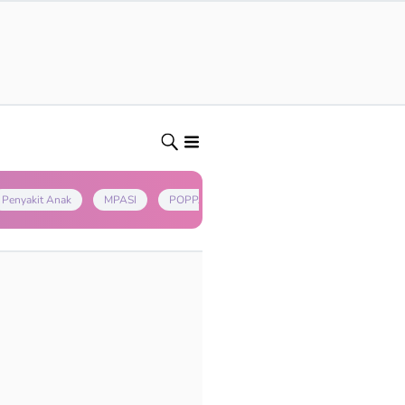
Penyakit Anak
MPASI
POPPAPA