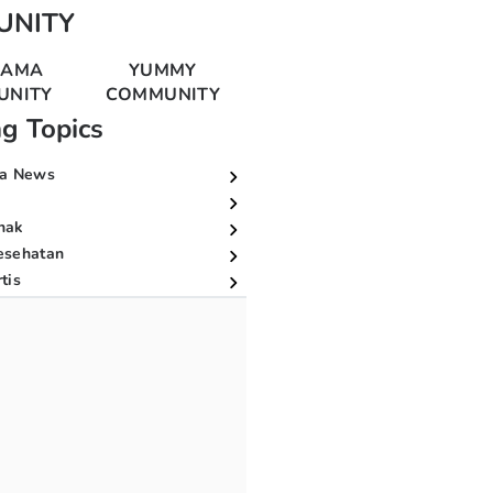
UNITY
MAMA
YUMMY
UNITY
COMMUNITY
ng Topics
a News
nak
esehatan
tis