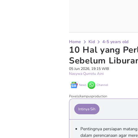
Home
Kid
4-5 years old
10 Hal yang Pe
Sebelum Libura
05 Jun 2026, 19:15 WIB
Nasywa Qurrotu Aini
News
Channel
Pexels/kampusproduction
Intinya Sih
Pentingnya persiapan matang 
dalam perencanaan agar mere