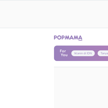
For
Iklanin di IDN
Tanya
You