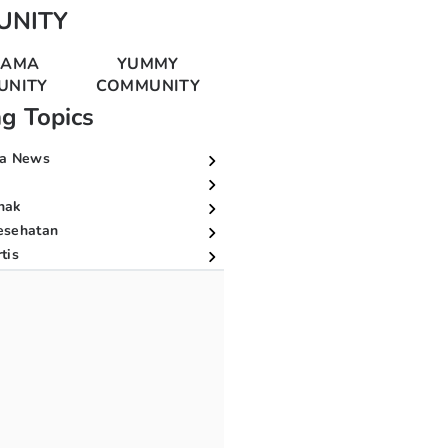
UNITY
MAMA
YUMMY
UNITY
COMMUNITY
ng Topics
a News
nak
esehatan
tis