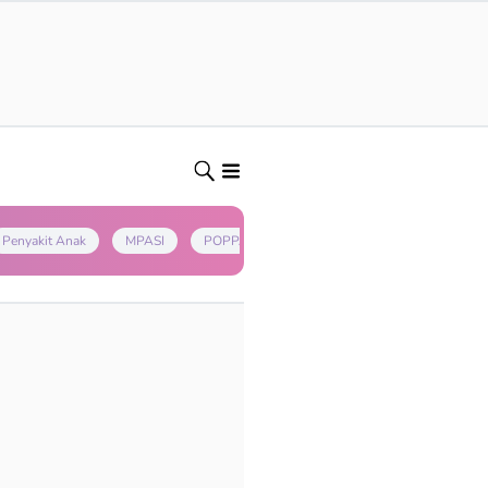
Penyakit Anak
MPASI
POPPAPA