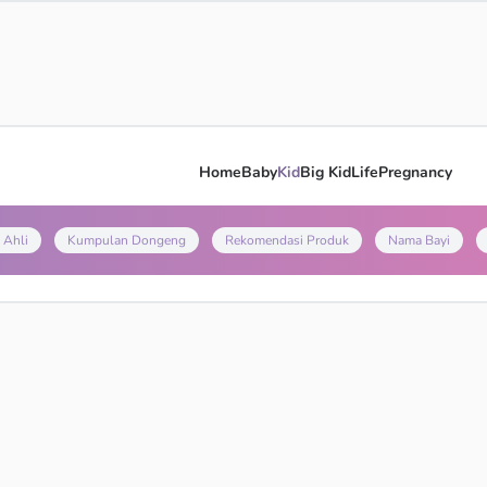
Home
Baby
Kid
Big Kid
Life
Pregnancy
 Ahli
Kumpulan Dongeng
Rekomendasi Produk
Nama Bayi