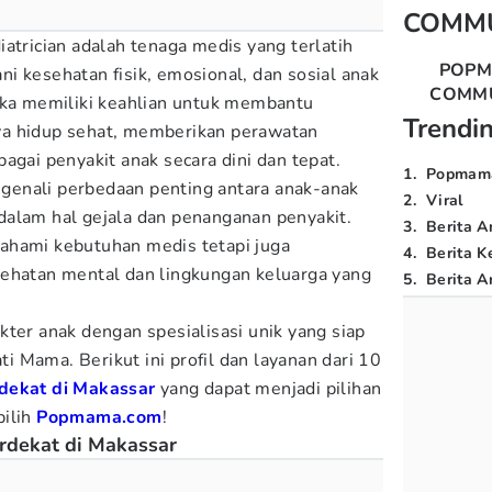
COMM
atrician adalah tenaga medis yang terlatih
POP
i kesehatan fisik, emosional, dan sosial anak
COMM
eka memiliki keahlian untuk membantu
Trendi
a hidup sehat, memberikan perawatan
agai penyakit anak secara dini dan tepat.
1
.
Popmam
enali perbedaan penting antara anak-anak
2
.
Viral
dalam hal gejala dan penanganan penyakit.
3
.
Berita A
ahami kebutuhan medis tetapi juga
4
.
Berita K
sehatan mental dan lingkungan keluarga yang
5
.
Berita Ar
kter anak dengan spesialisasi unik yang siap
 Mama. Berikut ini profil dan layanan dari 10
rdekat di Makassar
yang dapat menjadi pilihan
pilih
Popmama.com
!
rdekat di Makassar