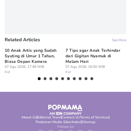
Related Articles
See More
10 Anak Artis yang Sudah
7 Tips agar Anak Terhindar
Re
Syuting di Umur 1 Tahun,
dari Gigitan Nyamuk di
H
Biasa Depan Kamera
Malam Hari
Ca
07 Agu 2026, 17:48 WIB
07 Agu 2026, 16:50 WIB
07
Kid
Kid
Ki
About Us
Editorial Team
Contact Us
Terms of Services
Pedoman Media Siber
Index
Sitemap
Follow Us