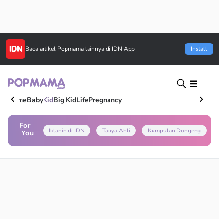
Baca artikel
Popmama
lainnya di IDN App
Install
Home
Baby
Kid
Big Kid
Life
Pregnancy
For
Iklanin di IDN
Tanya Ahli
Kumpulan Dongeng
You